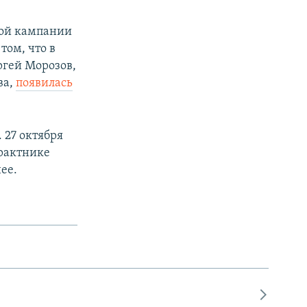
ной кампании
том, что в
ргей Морозов,
ва,
появилась
 27 октября
трактнике
ее.