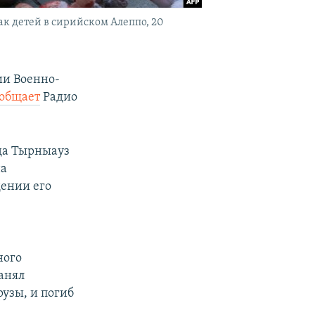
к детей в сирийском Алеппо, 20
ии Военно-
ообщает
Радио
ода Тырныауз
на
ении его
ного
ранял
узы, и погиб