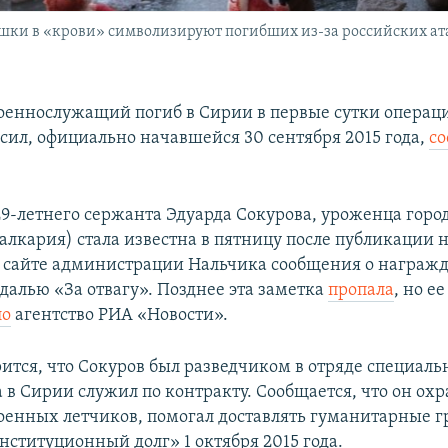
ушки в «крови» символизируют погибших из-за российских ата
оеннослужащий погиб в Сирии в первые сутки операц
сил, официально начавшейся 30 сентября 2015 года,
с
29-летнего сержанта Эдуарда Сокурова, уроженца гор
алкария) стала известна в пятницу после публикации 
сайте администрации Нальчика сообщения о награжд
далью «За отвагу». Позднее эта заметка
пропала
, но ее
ло
агентство РИА «Новости».
рится, что Сокуров был разведчиком в отряде специаль
 в Сирии служил по контракту. Сообщается, что он ох
оенных летчиков, помогал доставлять гуманитарные гр
нституционный долг» 1 октября 2015 года.