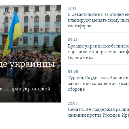
11:11
В Севастополе из-за отключе
планируют менять схему пит
светофоров
09:41
Бровди: украинские беспил
поразили танкер «теневого ф
Геленджика
где украинцы
09:00
Турция, Саудовская Аравия 
заключили соглашение о вз
щиты прав украинской
обороне
22:08
Сенат США поддержал расш
санкций против России и Ир