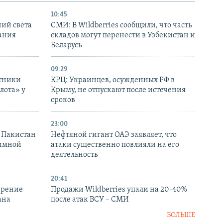
10:45
ний света
СМИ: В Wildberries сообщили, что часть
ания
складов могут перенести в Узбекистан и
Беларусь
09:29
отники
КРЦ: Украинцев, осужденных РФ в
лота» у
Крыму, не отпускают после истечения
сроков
23:00
и Пакистан
Нефтяной гигант ОАЭ заявляет, что
аимной
атаки существенно повлияли на его
деятельность
20:41
ирение
Продажи Wildberries упали на 20-40%
ана
после атак ВСУ – СМИ
БОЛЬШЕ