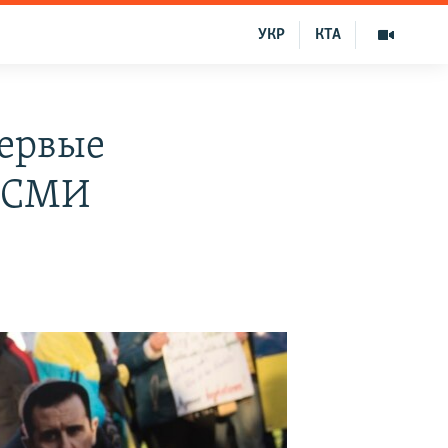
УКР
КТА
первые
– СМИ