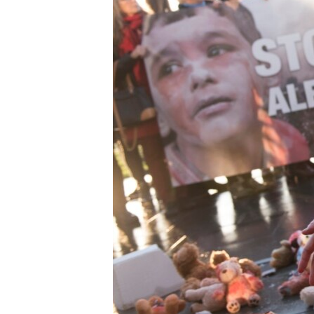
ПОБЕДИТЕЛЕЙ НЕ СУДЯТ?
КРЫМ.НЕПОКОРЕННЫЙ
ELIFBE
УКРАИНСКАЯ ПРОБЛЕМА КРЫМА