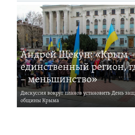
Андрей Щекун: «Крым –
единственный регион, 
– меньшинство»
Дискуссия вокруг планов установить День за
общины Крыма