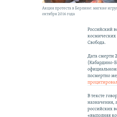
Акция протеста в Берлине: мягкие игр
октября 2016 года
Российский в
космических 
Свобода.
Дата смерти 
(Кабардино-Б
официальном 
посмертно ме
процитирова
В тексте гово
назначения, а
российских в
«выполняя ко