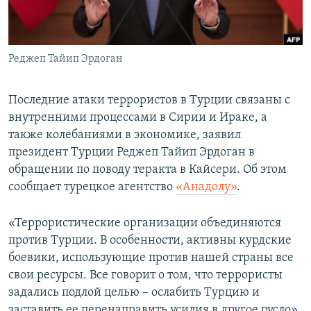
ПРИСОЕДИНЯЙТЕСЬ!
ПОБЕДИТЕЛЕЙ НЕ СУДЯТ?
КРЫМ.НЕПОКОРЕННЫЙ
Реджеп Тайип Эрдоган
ELIFBE
УКРАИНСКАЯ ПРОБЛЕМА КРЫМА
Последние атаки террористов в Турции связаны с
Все сайты RFE/RL
внутренними процессами в Сирии и Ираке, а
также колебаниями в экономике, заявил
президент Турции Реджеп Тайип Эрдоган в
обращении по поводу теракта в Кайсери. Об этом
сообщает турецкое агентство
«Анадолу»
.
«Террористические организации объединяются
против Турции. В особенности, активны курдские
боевики, использующие против нашей страны все
свои ресурсы. Все говорит о том, что террористы
задались подлой целью – ослабить Турцию и
заставить ее перенаправить усилия в другое русло»,