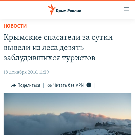
Доступность
ссылки
Вернуться
НОВОСТИ
к
НОВОСТИ
Крымские спасатели за сутки
основному
СПЕЦПРОЕКТЫ
содержанию
вывели из леса девять
ВОДА
Вернутся
ГРУЗ 200
заблудившихся туристов
к
ИСТОРИЯ
КАРТА ВОЕННЫХ ОБЪЕКТОВ КРЫМА
главной
18 декабря 2016, 11:29
ЕЩЕ
11 ЛЕТ ОККУПАЦИИ КРЫМА. 11 ИСТОРИЙ СОПРОТИВЛЕНИЯ
навигации
Вернутся
Поделиться
Читать без VPN
РАДІО СВОБОДА
ИНТЕРАКТИВ
к
КАК ОБОЙТИ БЛОКИРОВКУ
ИНФОГРАФИКА
поиску
ТЕЛЕПРОЕКТ КРЫМ.РЕАЛИИ
Українською
СОВЕТЫ ПРАВОЗАЩИТНИКОВ
Qırımtatar
ПРОПАВШИЕ БЕЗ ВЕСТИ