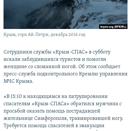
ПРИСОЕДИНЯЙТЕСЬ!
ПОБЕДИТЕЛЕЙ НЕ СУДЯТ?
КРЫМ.НЕПОКОРЕННЫЙ
ELIFBE
Крым, гора Ай-Петри, декабрь 2016 год
УКРАИНСКАЯ ПРОБЛЕМА КРЫМА
Все сайты RFE/RL
Сотрудники службы «Крым-СПАС» в субботу
искали заблудившихся туристов и помогли
женщине со сломанной ногой. Об этом сообщает
пресс-служба подконтрольного Кремлю управления
МЧС Крыма.
«В 15:10 к находящимся на патрулировании
спасателям «Крым-СПАСа» обратился мужчина с
просьбой оказать помощь пострадавшей
жительнице Симферополя, травмировавшей ногу.
Требуется помощь спасателей в эвакуации