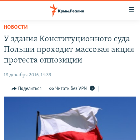
Доступность
ссылки
Вернуться
НОВОСТИ
к
НОВОСТИ
У здания Конституционного суда
основному
СПЕЦПРОЕКТЫ
содержанию
Польши проходит массовая акция
ВОДА
Вернутся
ГРУЗ 200
протеста оппозиции
к
ИСТОРИЯ
КАРТА ВОЕННЫХ ОБЪЕКТОВ КРЫМА
главной
18 декабря 2016, 14:39
ЕЩЕ
11 ЛЕТ ОККУПАЦИИ КРЫМА. 11 ИСТОРИЙ СОПРОТИВЛЕНИЯ
навигации
Вернутся
Поделиться
Читать без VPN
РАДІО СВОБОДА
ИНТЕРАКТИВ
к
КАК ОБОЙТИ БЛОКИРОВКУ
ИНФОГРАФИКА
поиску
ТЕЛЕПРОЕКТ КРЫМ.РЕАЛИИ
Українською
СОВЕТЫ ПРАВОЗАЩИТНИКОВ
Qırımtatar
ПРОПАВШИЕ БЕЗ ВЕСТИ