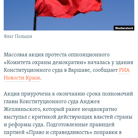
ПРИСОЕДИНЯЙТЕСЬ!
ПОБЕДИТЕЛЕЙ НЕ СУДЯТ?
КРЫМ.НЕПОКОРЕННЫЙ
ELIFBE
Флаг Польши
УКРАИНСКАЯ ПРОБЛЕМА КРЫМА
Все сайты RFE/RL
Массовая акция протеста оппозиционного
«Комитета охраны демократии» началась у здания
Конституционного суда в Варшаве, сообщают
РИА
Новости Крым
.
Акция приурочена к окончанию срока полномочий
главы Конституционного суда Анджея
Жеплиньского, который ранее неоднократно
выступал с критикой действующих властей страны
и реформы суда. Подготовленные правящей
партией «Право и справедливость» поправки в