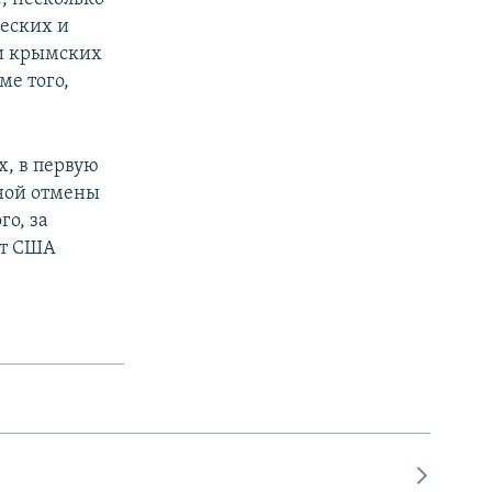
еских и
 и крымских
ме того,
х, в первую
чной отмены
о, за
нт США