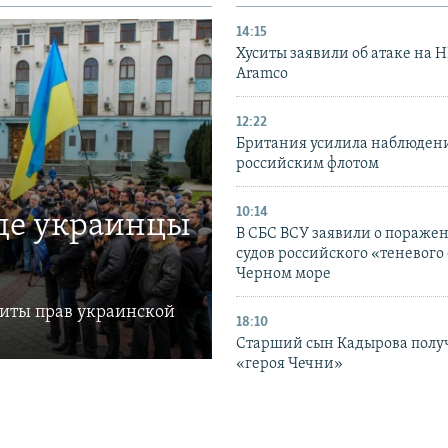
14:15
Хуситы заявили об атаке на 
Aramco
12:22
Британия усилила наблюдени
российским флотом
10:14
где украинцы
В СБС ВСУ заявили о пораже
судов российского «теневого 
Черном море
щиты прав украинской
18:10
Старший сын Кадырова полу
«героя Чечни»