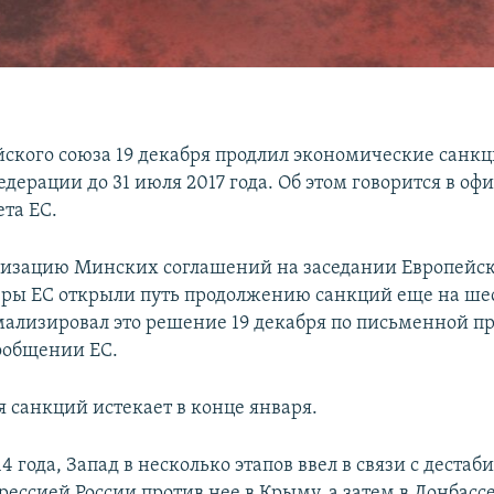
йского союза 19 декабря продлил экономические санк
дерации до 31 июля 2017 года. Об этом говорится в о
ета ЕС.
изацию Минских соглашений на заседании Европейско
еры ЕС открыли путь продолжению санкций еще на шес
мализировал это решение 19 декабря по письменной пр
сообщении ЕС.
я санкций истекает в конце января.
4 года, Запад в несколько этапов ввел в связи с деста
ессией России против нее в Крыму, а затем в Донбасс