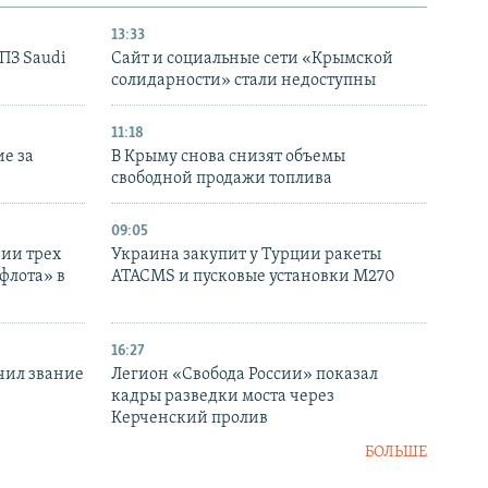
13:33
НПЗ Saudi
Сайт и социальные сети «Крымской
солидарности» стали недоступны
11:18
е за
В Крыму снова снизят объемы
свободной продажи топлива
09:05
нии трех
Украина закупит у Турции ракеты
флота» в
ATACMS и пусковые установки M270
16:27
чил звание
Легион «Свобода России» показал
кадры разведки моста через
Керченский пролив
БОЛЬШЕ