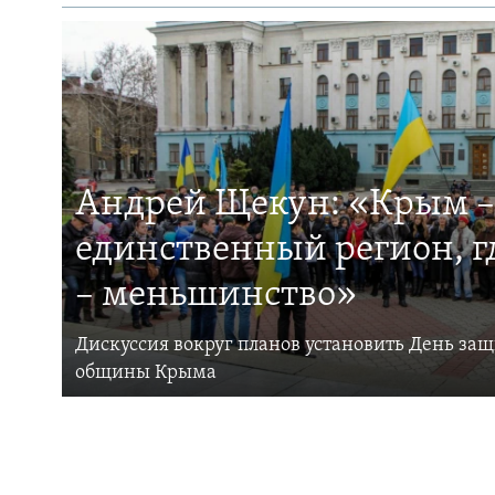
Андрей Щекун: «Крым –
единственный регион, 
– меньшинство»
Дискуссия вокруг планов установить День за
общины Крыма