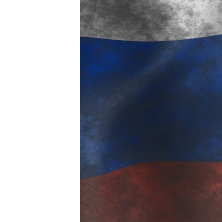
ПОБЕДИТЕЛЕЙ НЕ СУДЯТ?
КРЫМ.НЕПОКОРЕННЫЙ
ELIFBE
УКРАИНСКАЯ ПРОБЛЕМА КРЫМА