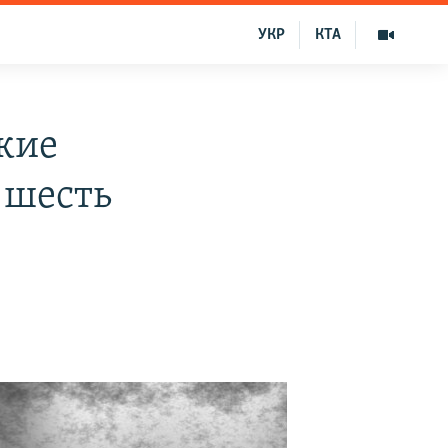
УКР
КТА
кие
 шесть