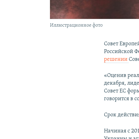
Иллюстрационное фото
Совет Европе
Российской Фе
решении
Сов
«Оценив реал
декабря, лид
Совет ЕС фор
говорится в 
Срок действи
Начиная с 201
Украины и агр