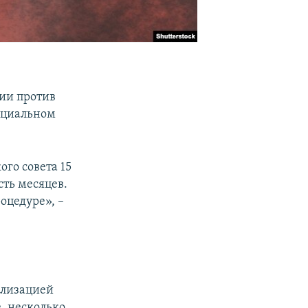
ции против
фициальном
го совета 15
ть месяцев.
оцедуре», –
билизацией
е, несколько