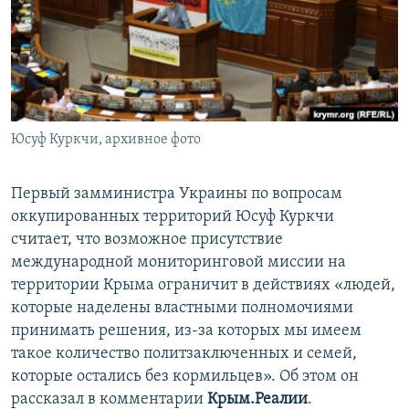
ПРИСОЕДИНЯЙТЕСЬ!
ПОБЕДИТЕЛЕЙ НЕ СУДЯТ?
КРЫМ.НЕПОКОРЕННЫЙ
ELIFBE
УКРАИНСКАЯ ПРОБЛЕМА КРЫМА
Все сайты RFE/RL
Юсуф Куркчи, архивное фото
Первый замминистра Украины по вопросам
оккупированных территорий Юсуф Куркчи
считает, что возможное присутствие
международной мониторинговой миссии на
территории Крыма ограничит в действиях «людей,
которые наделены властными полномочиями
принимать решения, из-за которых мы имеем
такое количество политзаключенных и семей,
которые остались без кормильцев». Об этом он
рассказал в комментарии
Крым.Реалии
.