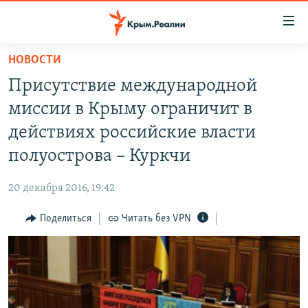
Доступность
ссылки
Вернуться
НОВОСТИ
к
НОВОСТИ
Присутствие международной
основному
СПЕЦПРОЕКТЫ
содержанию
миссии в Крыму ограничит в
ВОДА
Вернутся
ГРУЗ 200
действиях российские власти
к
ИСТОРИЯ
КАРТА ВОЕННЫХ ОБЪЕКТОВ КРЫМА
полуострова – Куркчи
главной
ЕЩЕ
11 ЛЕТ ОККУПАЦИИ КРЫМА. 11 ИСТОРИЙ СОПРОТИВЛЕНИЯ
навигации
20 декабря 2016, 19:42
Вернутся
РАДІО СВОБОДА
ИНТЕРАКТИВ
к
Поделиться
Читать без VPN
КАК ОБОЙТИ БЛОКИРОВКУ
ИНФОГРАФИКА
поиску
ТЕЛЕПРОЕКТ КРЫМ.РЕАЛИИ
Українською
СОВЕТЫ ПРАВОЗАЩИТНИКОВ
Qırımtatar
ПРОПАВШИЕ БЕЗ ВЕСТИ