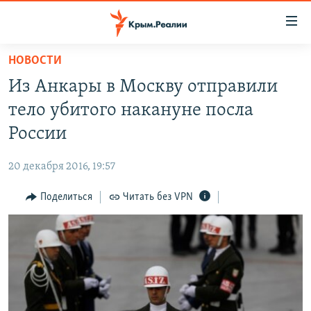
Доступность
ссылки
Вернуться
НОВОСТИ
к
НОВОСТИ
Из Анкары в Москву отправили
основному
СПЕЦПРОЕКТЫ
содержанию
тело убитого накануне посла
ВОДА
Вернутся
ГРУЗ 200
России
к
ИСТОРИЯ
КАРТА ВОЕННЫХ ОБЪЕКТОВ КРЫМА
главной
20 декабря 2016, 19:57
ЕЩЕ
11 ЛЕТ ОККУПАЦИИ КРЫМА. 11 ИСТОРИЙ СОПРОТИВЛЕНИЯ
навигации
Вернутся
Поделиться
Читать без VPN
РАДІО СВОБОДА
ИНТЕРАКТИВ
к
КАК ОБОЙТИ БЛОКИРОВКУ
ИНФОГРАФИКА
поиску
ТЕЛЕПРОЕКТ КРЫМ.РЕАЛИИ
Українською
СОВЕТЫ ПРАВОЗАЩИТНИКОВ
Qırımtatar
ПРОПАВШИЕ БЕЗ ВЕСТИ