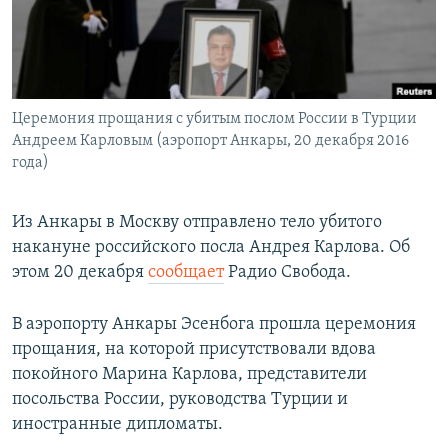
ПРИСОЕДИНЯЙТЕСЬ!
ПОБЕДИТЕЛЕЙ НЕ СУДЯТ?
КРЫМ.НЕПОКОРЕННЫЙ
ELIFBE
Церемония прощания с убитым послом России в Турции
УКРАИНСКАЯ ПРОБЛЕМА КРЫМА
Андреем Карловым (аэропорт Анкары, 20 декабря 2016
Все сайты RFE/RL
года)
Из Анкары в Москву отправлено тело убитого
накануне российского посла Андрея Карлова. Об
этом 20 декабря
сообщает
Радио Свобода.
В аэропорту Анкары Эсенбога прошла церемония
прощания, на которой присутствовали вдова
покойного Марина Карлова, представители
посольства России, руководства Турции и
иностранные дипломаты.