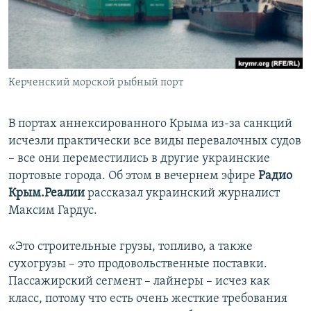
ПРИСОЕДИНЯЙТЕСЬ!
ПОБЕДИТЕЛЕЙ НЕ СУДЯТ?
КРЫМ.НЕПОКОРЕННЫЙ
ELIFBE
Керченский морской рыбный порт
УКРАИНСКАЯ ПРОБЛЕМА КРЫМА
Все сайты RFE/RL
В портах аннексированного Крыма из-за санкций
исчезли практически все виды перевалочных судов
– все они переместились в другие украинские
портовые города. Об этом в вечернем эфире
Радио
Крым.Реалии
рассказал украинский журналист
Максим Гардус.
«Это строительные грузы, топливо, а также
сухогрузы – это продовольственные поставки.
Пассажирский сегмент – лайнеры – исчез как
класс, потому что есть очень жесткие требования