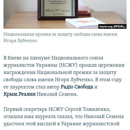
ПРИСОЕДИНЯЙТЕСЬ!
ПОБЕДИТЕЛЕЙ НЕ СУДЯТ?
КРЫМ.НЕПОКОРЕННЫЙ
ELIFBE
Национальная премия за защиту свободы слова имени
УКРАИНСКАЯ ПРОБЛЕМА КРЫМА
Игоря Лубченко
Все сайты RFE/RL
В Киеве на пленуме Национального союза
журналистов Украины (НСЖУ) прошла церемония
награждения Национальной премии за защиту
свободы слова имени Игоря Лубченко. В этом году
ее лауреатом стал автор
Радіо Свобода
и
Крым.Реалии
Николай Семена.
Первый секретарь НСЖУ Сергей Томиленко,
оглашая имя лауреата сказал, что Николай Семена
удостоен этой высшей в Украине журналистской