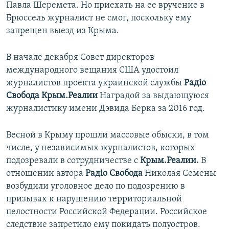
Павла Шеремета. Но приехать на ее вручение в
Брюссель журналист не смог, поскольку ему
запрещен выезд из Крыма.
В начале декабря Совет директоров
международного вещания США удостоил
журналистов проекта украинской службы
Радіо
Свобода Крым.Реалии
Наградой за выдающуюся
журналистику имени Дэвида Берка за 2016 год.
Весной в Крыму прошли массовые обыски, в том
числе, у независимых журналистов, которых
подозревали в сотрудничестве с
Крым.Реалии.
В
отношении автора
Радіо Свобода
Николая Семены
возбудили уголовное дело по подозрению в
призывах к нарушению территориальной
целостности Российской Федерации. Российское
следствие запретило ему покидать полуостров.