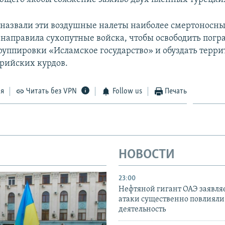
назвали эти воздушные налеты наиболее смертоносным
 направила сухопутные войска, чтобы освободить пог
группировки «Исламское государство» и обуздать терр
рийских курдов.
ся
Читать без VPN
Follow us
Печать
НОВОСТИ
23:00
Нефтяной гигант ОАЭ заявляе
атаки существенно повлияли 
деятельность