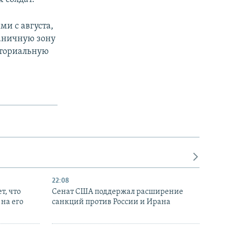
и с августа,
раничную зону
иториальную
22:08
т, что
Сенат США поддержал расширение
на его
санкций против России и Ирана