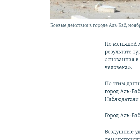
Боевые действия в городе Аль-Баб, ноябр
По меньшей м
результате т
основанная в
человека».
По этим данн
город Аль-Ба
Наблюдатели 
Город Аль-Ба
Воздушные уд
демонстрирую