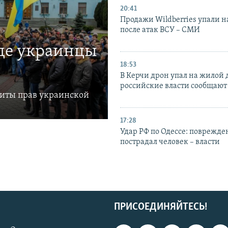
20:41
Продажи Wildberries упали н
после атак ВСУ – СМИ
где украинцы
18:53
В Керчи дрон упал на жилой 
российские власти сообщают
щиты прав украинской
17:28
Удар РФ по Одессе: поврежде
пострадал человек – власти
ПРИСОЕДИНЯЙТЕСЬ!