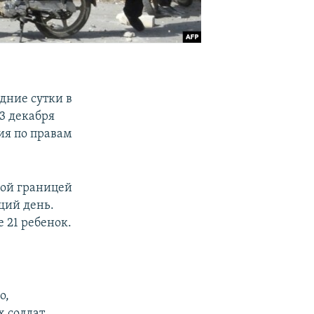
дние сутки в
3 декабря
ия по правам
кой границей
щий день.
 21 ребенок.
о,
 солдат.