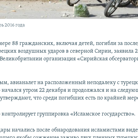
ь 2016 года
ере 88 гражданских, включая детей, погибли за после
урецких воздушных ударов в северной Сирии, заявила 2
 Великобритании организация «Сирийская обсерватор
ым, авианалет на расположенный неподалеку с турец
б начался утром 22 декабря и продолжался и на следую
утверждают, что среди погибших есть по крайней мере
б контролирует группировка «Исламское государство».
ары начались после обнародования исламистами виде
щего якобы сожжение заживо двух пленных турецких