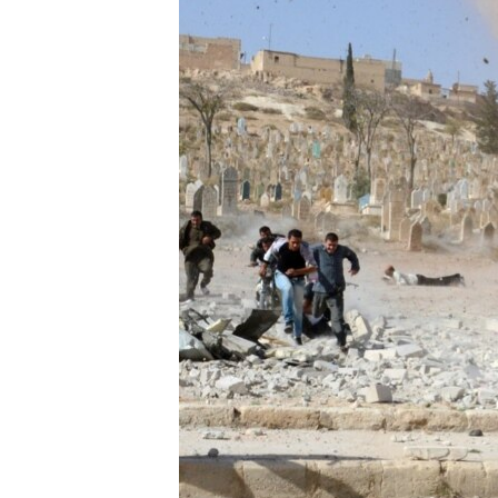
ПОБЕДИТЕЛЕЙ НЕ СУДЯТ?
КРЫМ.НЕПОКОРЕННЫЙ
ELIFBE
УКРАИНСКАЯ ПРОБЛЕМА КРЫМА