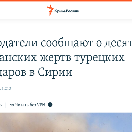
датели сообщают о деся
анских жертв турецких
даров в Сирии
 12:12
ся
Читать без VPN