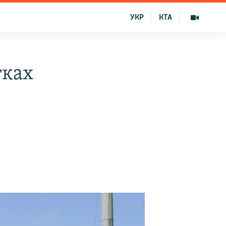
УКР
КТА
тках