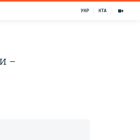
УКР
КТА
и –