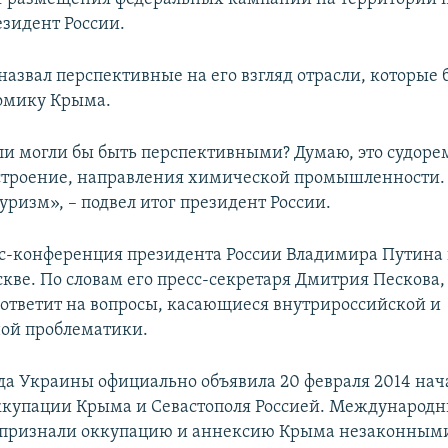
езидент России.
назвал перспективные на его взгляд отрасли, которые 
омику Крыма.
ли могли бы быть перспективными? Думаю, это судоре
остроение, направления химической промышленности. 
уризм», – подвел итог президент России.
с-конференция президента России Владимира Путина 
скве. По словам его пресс-секретаря Дмитрия Пескова
ответит на вопросы, касающиеся внутрироссийской и
ой проблематики.
да Украины официально объявила 20 февраля 2014 на
купации Крыма и Севастополя Россией. Международ
 признали оккупацию и аннексию Крыма незаконными