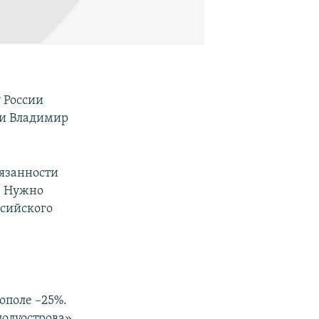
 России
ии Владимир
язанности
. Нужно
ссийского
ополе –25%.
олуострова»,