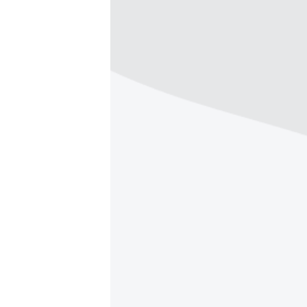
ПОБЕДИТЕЛЕЙ НЕ СУДЯТ?
КРЫМ.НЕПОКОРЕННЫЙ
ELIFBE
УКРАИНСКАЯ ПРОБЛЕМА КРЫМА