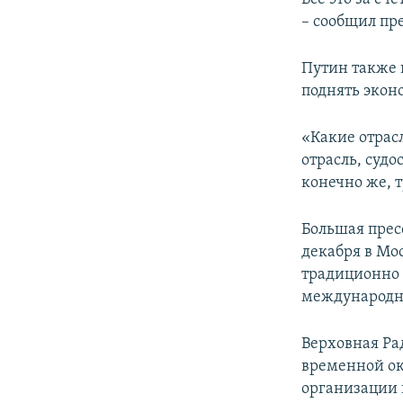
– сообщил пр
Путин также 
поднять экон
«Какие отрас
отрасль, суд
конечно же, т
Большая прес
декабря в Мо
традиционно 
международн
Верховная Ра
временной ок
организации