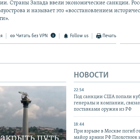
сии. Страны Запада ввели экономические санкции. Рос
луострова и называет это «восстановлением историче
ти».
ся
Читать без VPN
Follow us
Печать
НОВОСТИ
22:54
Под санкции США попали ку
генералы и компании, связа
поставками оружия из РФ
18:44
При взрыве в Москве погиб г
закрыть путь
майор армии РФ Плохотнюк и