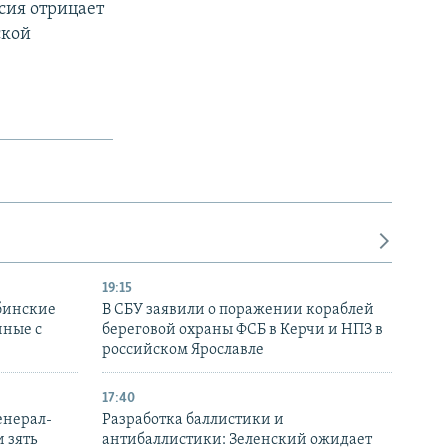
сия отрицает
ской
19:15
бинские
В СБУ заявили о поражении кораблей
нные с
береговой охраны ФСБ в Керчи и НПЗ в
российском Ярославле
17:40
енерал-
Разработка баллистики и
 зять
антибаллистики: Зеленский ожидает