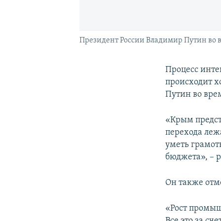
Президент России Владимир Путин во в
Процесс инте
происходит х
Путин во вре
«Крым предст
перехода леж
уметь грамот
бюджета», – 
Он также отм
«Рост промыш
Все это за с