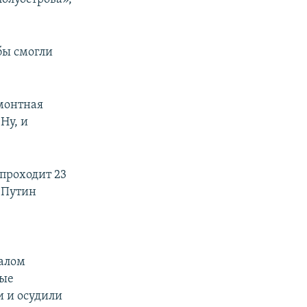
бы смогли
монтная
Ну, и
проходит 23
, Путин
чалом
ные
 и осудили