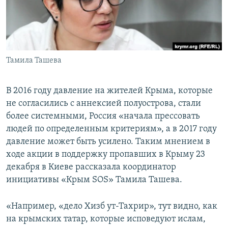
ПРИСОЕДИНЯЙТЕСЬ!
ПОБЕДИТЕЛЕЙ НЕ СУДЯТ?
КРЫМ.НЕПОКОРЕННЫЙ
ELIFBE
Тамила Ташева
УКРАИНСКАЯ ПРОБЛЕМА КРЫМА
Все сайты RFE/RL
В 2016 году давление на жителей Крыма, которые
не согласились с аннексией полуострова, стали
более системными, Россия «начала прессовать
людей по определенным критериям», а в 2017 году
давление может быть усилено. Таким мнением в
ходе акции в поддержку пропавших в Крыму 23
декабря в Киеве рассказала координатор
инициативы «Крым SOS» Тамила Ташева.
«Например, «дело Хизб ут-Тахрир», тут видно, как
на крымских татар, которые исповедуют ислам,