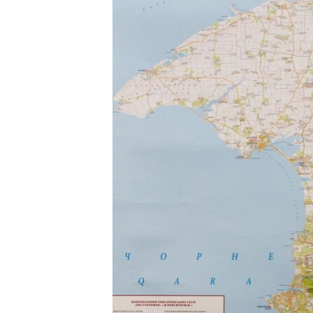
ПОБЕДИТЕЛЕЙ НЕ СУДЯТ?
КРЫМ.НЕПОКОРЕННЫЙ
ELIFBE
УКРАИНСКАЯ ПРОБЛЕМА КРЫМА