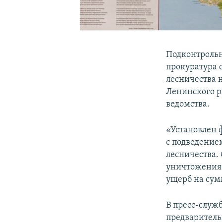
Подконтроль
прокуратура 
лесничества 
Ленинского р
ведомства.
«Установлен 
с подведение
лесничества. 
уничтожения 
ущерб на сум
В пресс-служ
предваритель