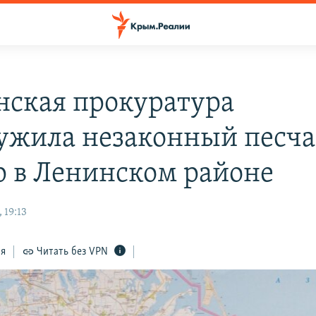
нская прокуратура
ужила незаконный песч
р в Ленинском районе
 19:13
ся
Читать без VPN