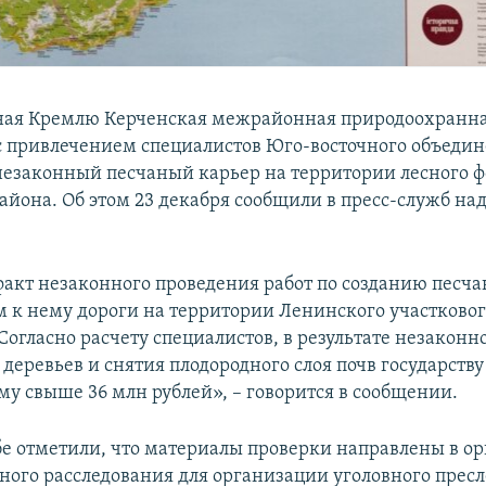
ная Кремлю Керченская межрайонная природоохранн
с привлечением специалистов Юго-восточного объеди
незаконный песчаный карьер на территории лесного 
айона. Об этом 23 декабря сообщили в пресс-служб на
факт незаконного проведения работ по созданию песча
м к нему дороги на территории Ленинского участково
Согласно расчету специалистов, в результате незаконн
деревьев и снятия плодородного слоя почв государств
му свыше 36 млн рублей», – говорится в сообщении.
бе отметили, что материалы проверки направлены в ор
ного расследования для организации уголовного пресл