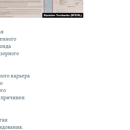
ая
ненного
фонда
дзорного
ного карьера
го
ого
у причинен
ган
едования.