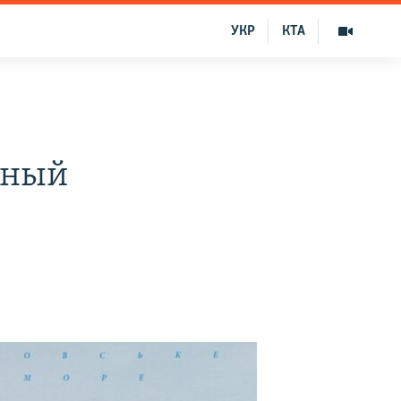
УКР
КТА
аный