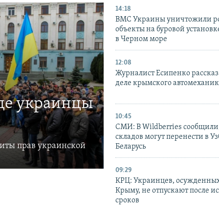
14:18
ВМС Украины уничтожили р
объекты на буровой установ
в Черном море
12:08
Журналист Есипенко рассказ
деле крымского автомехани
где украинцы
10:45
СМИ: В Wildberries сообщили,
складов могут перенести в У
щиты прав украинской
Беларусь
09:29
КРЦ: Украинцев, осужденных
Крыму, не отпускают после и
сроков