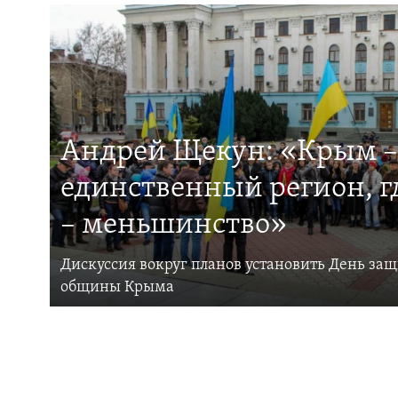
Андрей Щекун: «Крым –
единственный регион, 
– меньшинство»
Дискуссия вокруг планов установить День за
общины Крыма