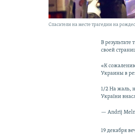
Спасатели на месте трагедии на рождес
В результате 
своей страни
«К сожалению
Украины в рез
1/2 На жаль, 
України внасл
— Andrij Mel
19 декабря ве