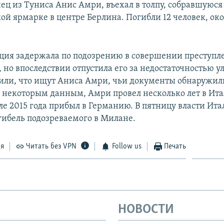
ец из Туниса Анис Амри, въехал в толпу, собравшуюся
й ярмарке в центре Берлина. Погибли 12 человек, око
ция задержала по подозрению в совершении преступл
 но впоследствии отпустила его за недостаточностью у
или, что ищут Аниса Амри, чьи документы обнаружил
о некоторым данным, Амри провел несколько лет в Ит
ле 2015 года прибыл в Германию. В пятницу власти Ит
гибель подозреваемого в Милане.
ся
Читать без VPN
Follow us
Печать
НОВОСТИ