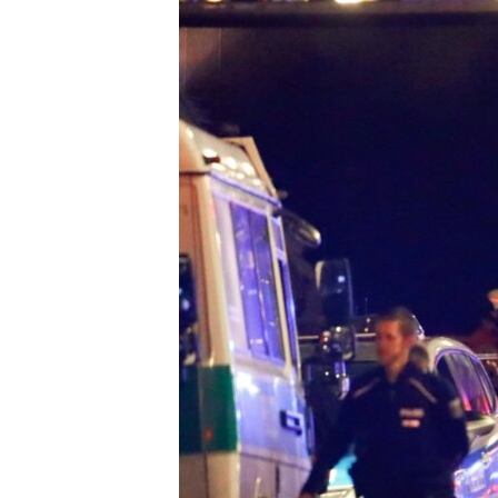
ПОБЕДИТЕЛЕЙ НЕ СУДЯТ?
КРЫМ.НЕПОКОРЕННЫЙ
ELIFBE
УКРАИНСКАЯ ПРОБЛЕМА КРЫМА