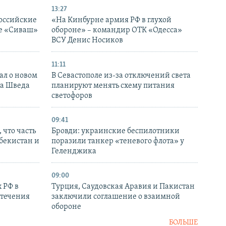
13:27
оссийские
«На Кинбурне армия РФ в глухой
ке «Сиваш»
обороне» – командир ОТК «Одесса»
ВСУ Денис Носиков
11:11
ал о новом
В Севастополе из-за отключений света
ка Шведа
планируют менять схему питания
светофоров
09:41
 что часть
Бровди: украинские беспилотники
збекистан и
поразили танкер «теневого флота» у
Геленджика
09:00
 РФ в
Турция, Саудовская Аравия и Пакистан
стечения
заключили соглашение о взаимной
обороне
БОЛЬШЕ