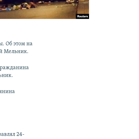
ы. Об этом на
й Мельник.
 гражданина
ьник.
дянина
равлял 24-