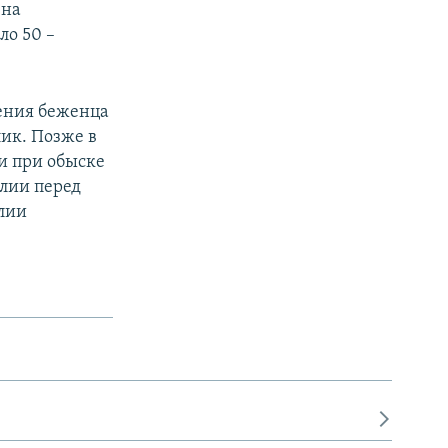
 на
ло 50 –
ения беженца
лик. Позже в
и при обыске
алии перед
алии