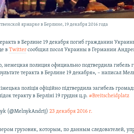
твенской ярмарке в Берлине, 19 декабря 2016 года
теракта в Берлине 19 декабря погиб гражданин Украин
це в
Twitter
сообщил посол Украины в Германии Андре
, немецкая полиция официально подтвердила гибель
ультате теракта в Берлине 19 декабря», – написал Мел
німецька поліція офіційно підтвердила загибель грома
ідок теракту в Берліні 19 грудня ц.р.
#Breitscheidplatz
nyk (@MelnykAndrij)
23 декабря 2016 г.
чером грузовик, которым, по данным следователей, уп