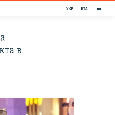
УКР
КТА
а
кта в