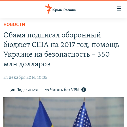
Доступность
ссылки
Вернуться
НОВОСТИ
к
НОВОСТИ
Обама подписал оборонный
основному
СПЕЦПРОЕКТЫ
содержанию
бюджет США на 2017 год, помощь
ВОДА
Вернутся
ГРУЗ 200
Украине на безопасность – 350
к
ИСТОРИЯ
КАРТА ВОЕННЫХ ОБЪЕКТОВ КРЫМА
млн долларов
главной
ЕЩЕ
11 ЛЕТ ОККУПАЦИИ КРЫМА. 11 ИСТОРИЙ СОПРОТИВЛЕНИЯ
навигации
24 декабря 2016, 10:35
Вернутся
РАДІО СВОБОДА
ИНТЕРАКТИВ
к
Поделиться
Читать без VPN
КАК ОБОЙТИ БЛОКИРОВКУ
ИНФОГРАФИКА
поиску
ТЕЛЕПРОЕКТ КРЫМ.РЕАЛИИ
Українською
СОВЕТЫ ПРАВОЗАЩИТНИКОВ
Qırımtatar
ПРОПАВШИЕ БЕЗ ВЕСТИ