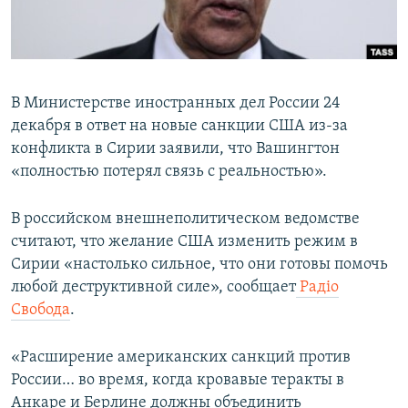
ПРИСОЕДИНЯЙТЕСЬ!
ПОБЕДИТЕЛЕЙ НЕ СУДЯТ?
КРЫМ.НЕПОКОРЕННЫЙ
ELIFBE
В Министерстве иностранных дел России 24
УКРАИНСКАЯ ПРОБЛЕМА КРЫМА
декабря в ответ на новые санкции США из-за
Все сайты RFE/RL
конфликта в Сирии заявили, что Вашингтон
«полностью потерял связь с реальностью».
В российском внешнеполитическом ведомстве
считают, что желание США изменить режим в
Сирии «настолько сильное, что они готовы помочь
любой деструктивной силе», сообщает
Радіо
Свобода
.
«Расширение американских санкций против
России… во время, когда кровавые теракты в
Анкаре и Берлине должны объединить