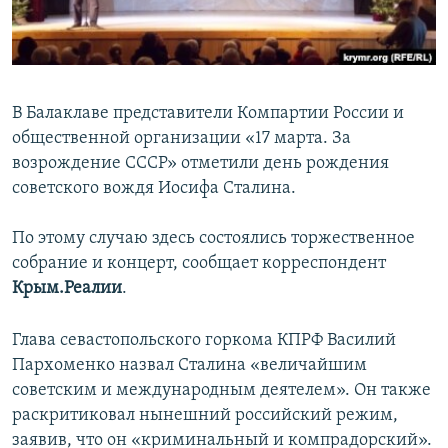
ПРИСОЕДИНЯЙТЕСЬ!
ПОБЕДИТЕЛЕЙ НЕ СУДЯТ?
КРЫМ.НЕПОКОРЕННЫЙ
ELIFBE
В Балаклаве представители Компартии России и
УКРАИНСКАЯ ПРОБЛЕМА КРЫМА
общественной организации «17 марта. За
Все сайты RFE/RL
возрождение СССР» отметили день рождения
советского вождя Иосифа Сталина.
По этому случаю здесь состоялись торжественное
собрание и концерт, сообщает корреспондент
Крым.Реалии
.
Глава севастопольского горкома КПРФ Василий
Пархоменко назвал Сталина «величайшим
советским и международным деятелем». Он также
раскритиковал нынешний российский режим,
заявив, что он «криминальный и компрадорский».