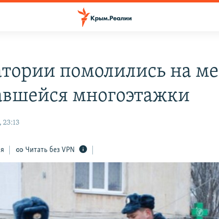
атории помолились на ме
авшейся многоэтажки
 23:13
ся
Читать без VPN