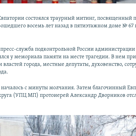
 Евпатории состоялся траурный митинг, посвященный 
зошедшего восемь лет назад в пятиэтажном доме № 67 
 пресс-служба подконтрольной России администрации
ялся у мемориала памяти на месте трагедии. В нем пр
и властей города, местные депутаты, духовенство, со
ода.
началось с минуты молчания. Затем благочинный Ев
круга (УПЦ МП) протоиерей Александр Дворников от