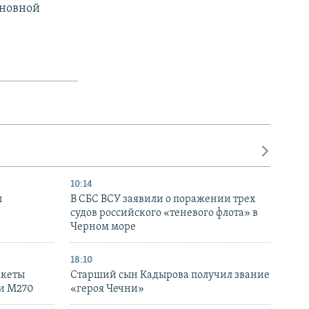
сновной
10:14
ы
В СБС ВСУ заявили о поражении трех
судов российского «теневого флота» в
Черном море
18:10
акеты
Старший сын Кадырова получил звание
ки M270
«героя Чечни»