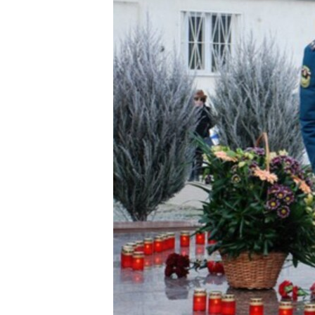
ПОБЕДИТЕЛЕЙ НЕ СУДЯТ?
КРЫМ.НЕПОКОРЕННЫЙ
ELIFBE
УКРАИНСКАЯ ПРОБЛЕМА КРЫМА