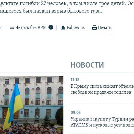
зультате погибли 27 человек, в том числе трое детей. О
ившегося был назван взрыв бытового газа.
ся
Читать без VPN
Follow us
Печать
НОВОСТИ
11:18
В Крыму снова снизят объем
свободной продажи топлива
09:05
Украина закупит у Турции р
ATACMS и пусковые установ