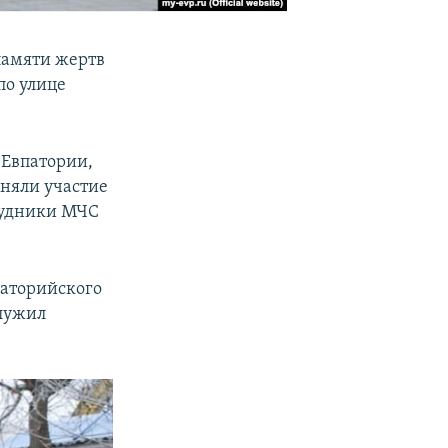
памяти жертв
по улице
 Евпатории,
иняли участие
трудники МЧС
паторийского
служил