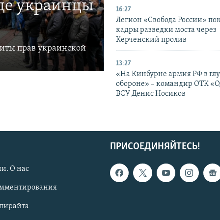
где украинцы
16:27
Легион «Свобода России» по
кадры разведки моста через
Керченский пролив
щиты прав украинской
13:27
«На Кинбурне армия РФ в гл
обороне» – командир ОТК «О
ВСУ Денис Носиков
ПРИСОЕДИНЯЙТЕСЬ!
и. О нас
омментирования
опирайта