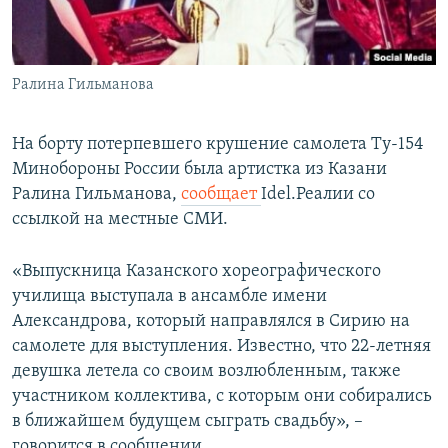
ПРИСОЕДИНЯЙТЕСЬ!
ПОБЕДИТЕЛЕЙ НЕ СУДЯТ?
КРЫМ.НЕПОКОРЕННЫЙ
Ралина Гильманова
ELIFBE
УКРАИНСКАЯ ПРОБЛЕМА КРЫМА
На борту потерпевшего крушение самолета Ту-154
Все сайты RFE/RL
Минобороны России была артистка из Казани
Ралина Гильманова,
сообщает
Idel.Реалии со
ссылкой на местные СМИ.
«Выпускница Казанского хореографического
училища выступала в ансамбле имени
Александрова, который направлялся в Сирию на
самолете для выступления. Известно, что 22-летняя
девушка летела со своим возлюбленным, также
участником коллектива, с которым они собирались
в ближайшем будущем сыграть свадьбу», –
говорится в сообщении.