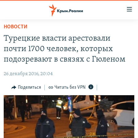
Доступность
ссылки
Вернуться
НОВОСТИ
к
НОВОСТИ
Турецкие власти арестовали
основному
СПЕЦПРОЕКТЫ
содержанию
почти 1700 человек, которых
ВОДА
Вернутся
ГРУЗ 200
подозревают в связях с Гюленом
к
ИСТОРИЯ
КАРТА ВОЕННЫХ ОБЪЕКТОВ КРЫМА
главной
26 декабря 2016, 20:04
ЕЩЕ
11 ЛЕТ ОККУПАЦИИ КРЫМА. 11 ИСТОРИЙ СОПРОТИВЛЕНИЯ
навигации
Вернутся
Поделиться
Читать без VPN
РАДІО СВОБОДА
ИНТЕРАКТИВ
к
КАК ОБОЙТИ БЛОКИРОВКУ
ИНФОГРАФИКА
поиску
ТЕЛЕПРОЕКТ КРЫМ.РЕАЛИИ
Українською
СОВЕТЫ ПРАВОЗАЩИТНИКОВ
Qırımtatar
ПРОПАВШИЕ БЕЗ ВЕСТИ