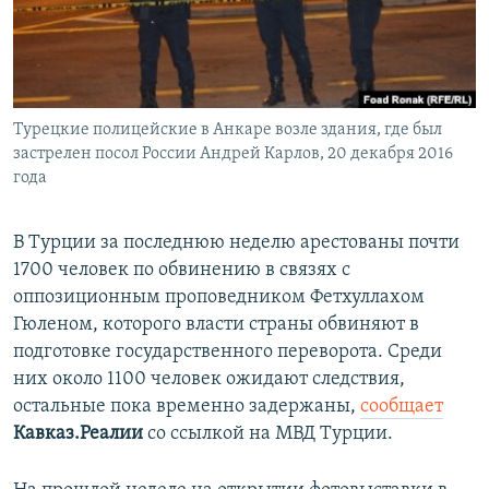
ПРИСОЕДИНЯЙТЕСЬ!
ПОБЕДИТЕЛЕЙ НЕ СУДЯТ?
КРЫМ.НЕПОКОРЕННЫЙ
ELIFBE
Турецкие полицейские в Анкаре возле здания, где был
УКРАИНСКАЯ ПРОБЛЕМА КРЫМА
застрелен посол России Андрей Карлов, 20 декабря 2016
Все сайты RFE/RL
года
В Турции за последнюю неделю арестованы почти
1700 человек по обвинению в связях с
оппозиционным проповедником Фетхуллахом
Гюленом, которого власти страны обвиняют в
подготовке государственного переворота. Среди
них около 1100 человек ожидают следствия,
остальные пока временно задержаны,
сообщает
Кавказ.Реалии
со ссылкой на МВД Турции.