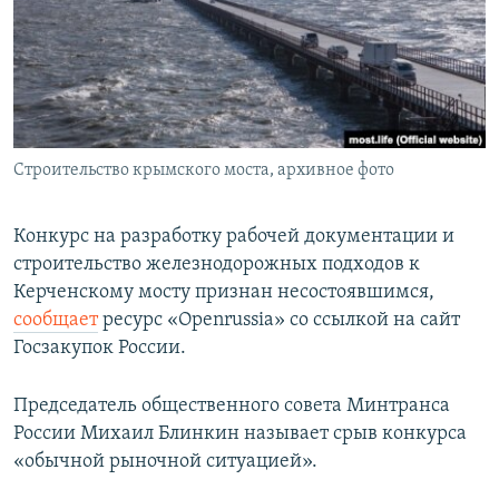
ПРИСОЕДИНЯЙТЕСЬ!
ПОБЕДИТЕЛЕЙ НЕ СУДЯТ?
КРЫМ.НЕПОКОРЕННЫЙ
ELIFBE
УКРАИНСКАЯ ПРОБЛЕМА КРЫМА
Все сайты RFE/RL
Строительство крымского моста, архивное фото
Конкурс на разработку рабочей документации и
строительство железнодорожных подходов к
Керченскому мосту признан несостоявшимся,
сообщает
ресурс «Openrussia» со ссылкой на сайт
Госзакупок России.
Председатель общественного совета Минтранса
России Михаил Блинкин называет срыв конкурса
«обычной рыночной ситуацией».