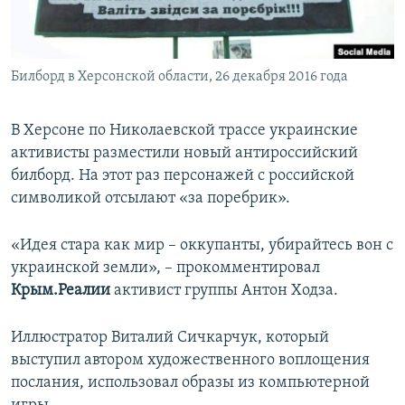
ПРИСОЕДИНЯЙТЕСЬ!
ПОБЕДИТЕЛЕЙ НЕ СУДЯТ?
КРЫМ.НЕПОКОРЕННЫЙ
Билборд в Херсонской области, 26 декабря 2016 года
ELIFBE
УКРАИНСКАЯ ПРОБЛЕМА КРЫМА
В Херсоне по Николаевской трассе украинские
Все сайты RFE/RL
активисты разместили новый антироссийский
билборд. На этот раз персонажей с российской
символикой отсылают «за поребрик».
«Идея стара как мир – оккупанты, убирайтесь вон с
украинской земли», – прокомментировал
Крым.Реалии
активист группы Антон Ходза.
Иллюстратор Виталий Сичкарчук, который
выступил автором художественного воплощения
послания, использовал образы из компьютерной