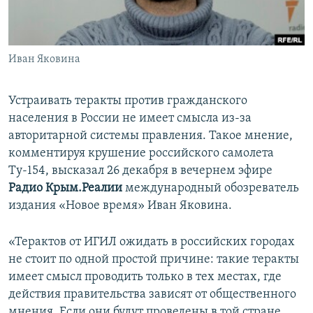
ПРИСОЕДИНЯЙТЕСЬ!
ПОБЕДИТЕЛЕЙ НЕ СУДЯТ?
КРЫМ.НЕПОКОРЕННЫЙ
Иван Яковина
ELIFBE
УКРАИНСКАЯ ПРОБЛЕМА КРЫМА
Устраивать теракты против гражданского
Все сайты RFE/RL
населения в России не имеет смысла из-за
авторитарной системы правления. Такое мнение,
комментируя крушение российского самолета
Ту-154, высказал 26 декабря в вечернем эфире
Радио Крым.Реалии
международный обозреватель
издания «Новое время» Иван Яковина.
«Терактов от ИГИЛ ожидать в российских городах
не стоит по одной простой причине: такие теракты
имеет смысл проводить только в тех местах, где
действия правительства зависят от общественного
мнения. Если они будут проведены в той стране,