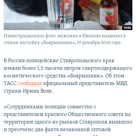
ПРИСОЕДИНЯЙТЕСЬ!
ПОБЕДИТЕЛЕЙ НЕ СУДЯТ?
КРЫМ.НЕПОКОРЕННЫЙ
ELIFBE
Иллюстрационное фото: мужчина в Иваново наливает в
УКРАИНСКАЯ ПРОБЛЕМА КРЫМА
стакан настойку «Боярышника», 19 декабря 2016 года
Все сайты RFE/RL
В России полицейские Ставропольского края
изъяли более 1,5 тысячи литров спиртосодержащего
косметического средства «Боярышник». Об этом
ТАСС
сообщила
официальный представитель МВД
страны Ирина Волк.
«Сотрудниками полиции совместно с
представителем краевого Общественного совета на
территории одного из рынков Ставрополя выявлено
и пресечено два факта незаконной оптовой