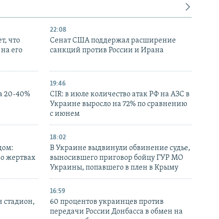
22:08
т, что
Сенат США поддержал расширение
на его
санкций против России и Ирана
19:46
а 20-40%
CIR: в июле количество атак РФ на АЗС в
Украине выросло на 72% по сравнению
с июнем
18:02
дом:
В Украине выдвинули обвинение судье,
 о жертвах
выносившего приговор бойцу ГУР МО
Украины, попавшего в плен в Крыму
16:59
н стадион,
60 процентов украинцев против
передачи России Донбасса в обмен на