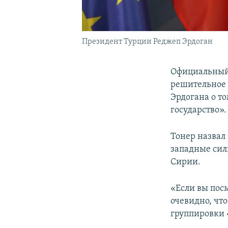
Президент Турции Реджеп Эрдоган
Официальный 
решительное 
Эрдогана о т
государство».
Тонер назвал
западные сил
Сирии.
«Если вы посм
очевидно, чт
группировки 