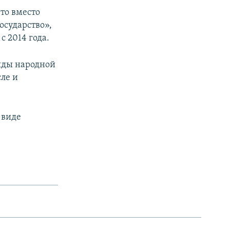
что вместо
осударство»,
 2014 года.
яды народной
ле и
 виде