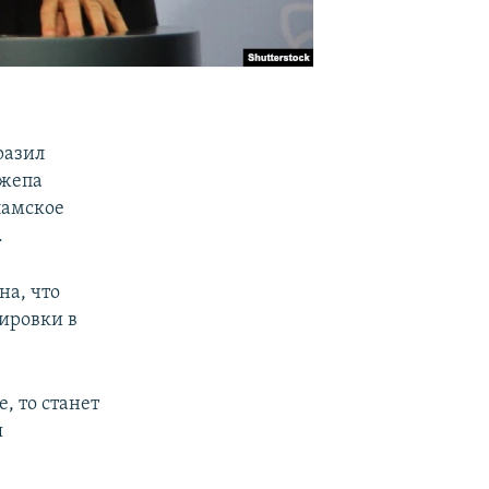
разил
джепа
ламское
.
а, что
ировки в
, то станет
я