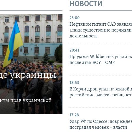
НОВОСТИ
23:00
Нефтяной гигант ОАЭ заявляе
атаки существенно повлияли 
деятельность
20:41
Продажи Wildberries упали н
после атак ВСУ – СМИ
где украинцы
18:53
В Керчи дрон упал на жилой 
российские власти сообщают
щиты прав украинской
17:28
Удар РФ по Одессе: поврежде
пострадал человек – власти