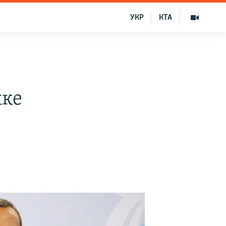
УКР
КТА
жке