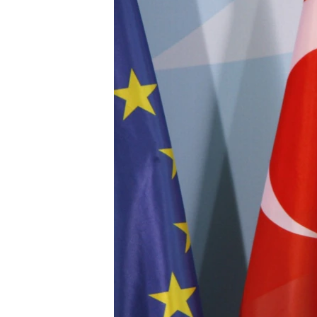
ПОБЕДИТЕЛЕЙ НЕ СУДЯТ?
КРЫМ.НЕПОКОРЕННЫЙ
ELIFBE
УКРАИНСКАЯ ПРОБЛЕМА КРЫМА