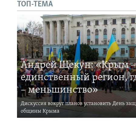
ТОП-ТЕМА
Андрей Щекун: «Крым –
единственный регион, 
– меньшинство»
Дискуссия вокруг планов установить День за
общины Крыма