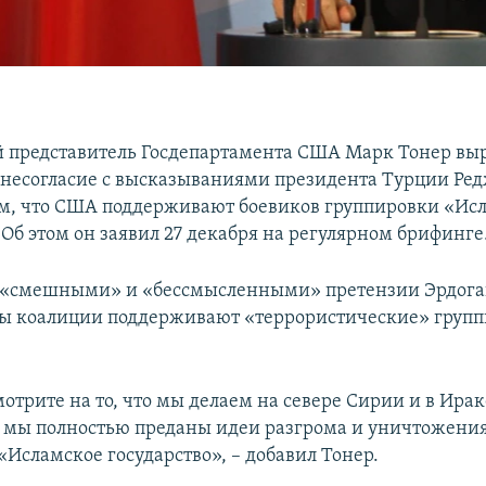
представитель Госдепартамента США Марк Тонер вы
несогласие с высказываниями президента Турции Ре
ом, что США поддерживают боевиков группировки «Ис
 Об этом он заявил 27 декабря на регулярном брифинге
 «смешными» и «бессмысленными» претензии Эрдоган
ы коалиции поддерживают «террористические» групп
отрите на то, что мы делаем на севере Сирии и в Ираке
о мы полностью преданы идеи разгрома и уничтожени
«Исламское государство», – добавил Тонер.