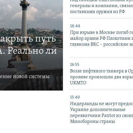
Под санкции США попали ку
генералы и компании, связа
поставками оружия из РФ
18:44
При взрыве в Москве погиб г
закрыть путь
майор армии РФ Плохотнюк и
главкома ВКС – российские 
. Реально ли
16:55
Возле нефтяного танкера в 
ление новой системы
проливе произошли два взры
UKMTO
15:40
Нидерланды не могут предос
Украине дополнительные
перехватчики Patriot из своих
Минобороны страны