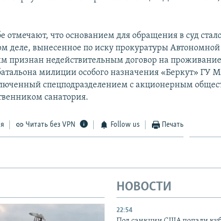
бе отмечают, что основанием для обращения в суд ста
ом деле, вынесенное по иску прокуратуры Автономной
м признан недействительным договор на проживание
батальона милиции особого назначения «Беркут» ГУ 
люченный спецподразделением с акционерным общест
ственником санатория.
ся
Читать без VPN
Follow us
Печать
НОВОСТИ
22:54