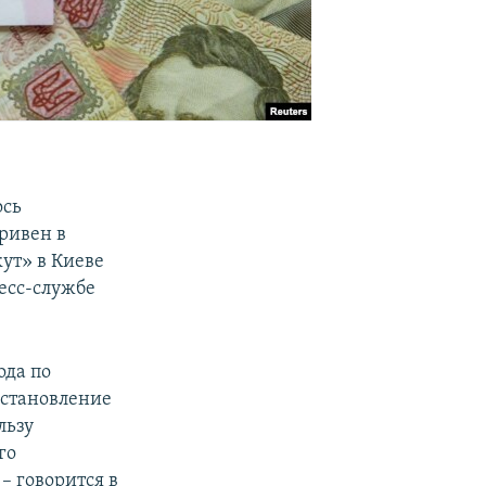
ось
ривен в
ут» в Киеве
ресс-службе
ода по
остановление
льзу
го
– говорится в