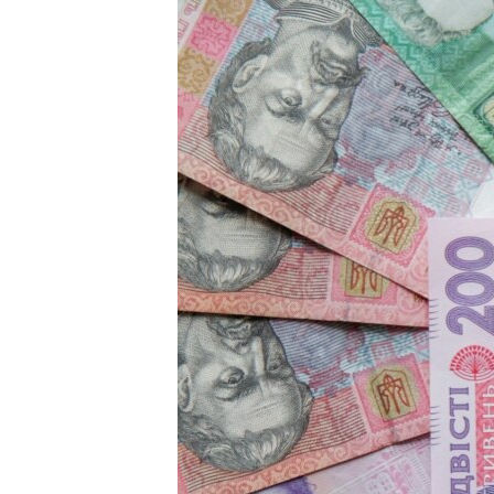
ПОБЕДИТЕЛЕЙ НЕ СУДЯТ?
КРЫМ.НЕПОКОРЕННЫЙ
ELIFBE
УКРАИНСКАЯ ПРОБЛЕМА КРЫМА