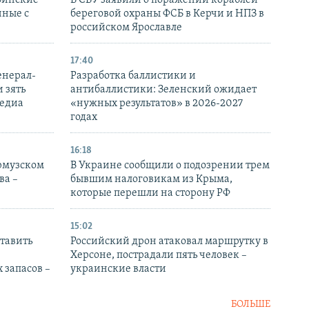
бинские
В СБУ заявили о поражении кораблей
нные с
береговой охраны ФСБ в Керчи и НПЗ в
российском Ярославле
17:40
енерал-
Разработка баллистики и
 зять
антибаллистики: Зеленский ожидает
медиа
«нужных результатов» в 2026-2027
годах
16:18
Ормузском
В Украине сообщили о подозрении трем
ва –
бывшим налоговикам из Крыма,
которые перешли на сторону РФ
15:02
тавить
Российский дрон атаковал маршрутку в
Херсоне, пострадали пять человек –
 запасов –
украинские власти
БОЛЬШЕ