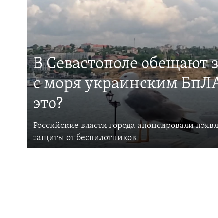
В Севастополе обещают 
с моря украинским БпЛА
это?
Российские власти города анонсировали появ
защиты от беспилотников