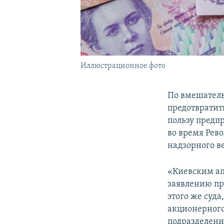
Иллюстрационное фото
По вмешатель
предотвратит
пользу предп
во время Рев
надзорного в
«Киевским ап
заявлению пр
этого же суда
акционерного
подразделени