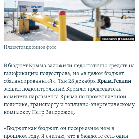
ПРИСОЕДИНЯЙТЕСЬ!
ПОБЕДИТЕЛЕЙ НЕ СУДЯТ?
КРЫМ.НЕПОКОРЕННЫЙ
ELIFBE
УКРАИНСКАЯ ПРОБЛЕМА КРЫМА
Все сайты RFE/RL
Иллюстрационное фото
В бюджет Крыма заложили недостаточно средств на
газификацию полуострова, но «в целом бюджет
сбалансированный». Так 28 декабря
Крым.Реалии
заявил подконтрольный Кремлю председатель
комитета парламента Крыма по промышленной
политике, транспорту и топливно-энергетическому
комплексу Петр Запорожец.
«Бюджет как бюджет, он посерьезнее чем в
прошлом году. Я считаю, что в бюджете есть один