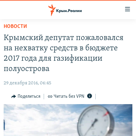
Доступность
ссылки
Вернуться
НОВОСТИ
к
НОВОСТИ
Крымский депутат пожаловался
основному
СПЕЦПРОЕКТЫ
содержанию
на нехватку средств в бюджете
ВОДА
Вернутся
ГРУЗ 200
2017 года для газификации
к
ИСТОРИЯ
КАРТА ВОЕННЫХ ОБЪЕКТОВ КРЫМА
полуострова
главной
ЕЩЕ
11 ЛЕТ ОККУПАЦИИ КРЫМА. 11 ИСТОРИЙ СОПРОТИВЛЕНИЯ
навигации
29 декабря 2016, 06:45
Вернутся
РАДІО СВОБОДА
ИНТЕРАКТИВ
к
Поделиться
Читать без VPN
КАК ОБОЙТИ БЛОКИРОВКУ
ИНФОГРАФИКА
поиску
ТЕЛЕПРОЕКТ КРЫМ.РЕАЛИИ
Українською
СОВЕТЫ ПРАВОЗАЩИТНИКОВ
Qırımtatar
ПРОПАВШИЕ БЕЗ ВЕСТИ