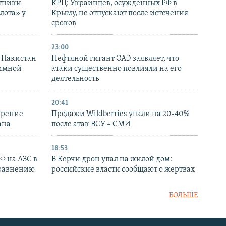
отники
КРЦ: Украинцев, осужденных РФ в
лота» у
Крыму, не отпускают после истечения
сроков
23:00
и Пакистан
Нефтяной гигант ОАЭ заявляет, что
аимной
атаки существенно повлияли на его
деятельность
20:41
ирение
Продажи Wildberries упали на 20-40%
ана
после атак ВСУ – СМИ
18:53
РФ на АЗС в
В Керчи дрон упал на жилой дом:
сравнению
российские власти сообщают о жертвах
БОЛЬШЕ