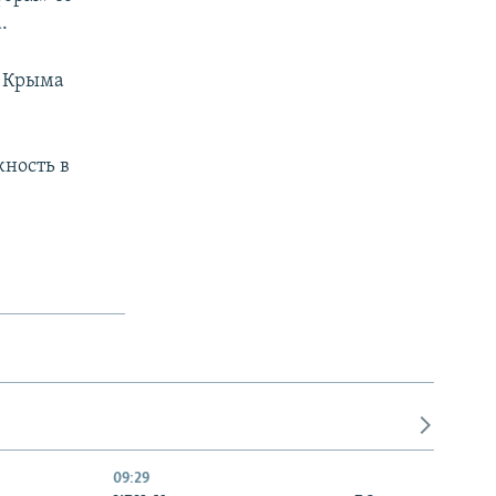
.
р Крыма
ность в
09:29