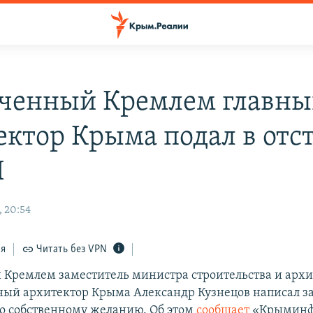
ченный Кремлем главн
ектор Крыма подал в отс
И
, 20:54
ся
Читать без VPN
Кремлем заместитель министра строительства и арх
ный архитектор Крыма Александр Кузнецов написал з
о собственному желанию. Об этом
сообщает
«Крыминф