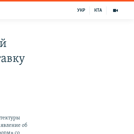
УКР
КТА
ый
тавку
итектуры
аявление об
орм» со