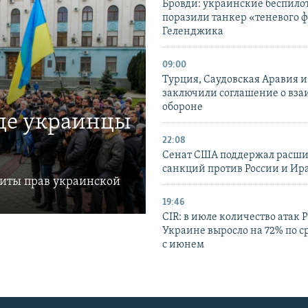
Бровди: украинские беспил
поразили танкер «теневого ф
Геленджика
09:00
Турция, Саудовская Аравия 
заключили соглашение о вз
обороне
где украинцы
22:08
Сенат США поддержал расш
санкций против России и Ир
щиты прав украинской
19:46
CIR: в июле количество атак 
Украине выросло на 72% по 
с июнем