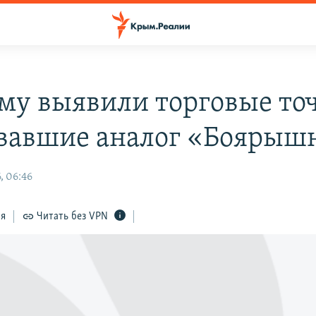
му выявили торговые то
вавшие аналог «Боярыш
, 06:46
ся
Читать без VPN