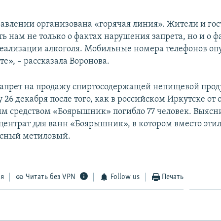
авлении организована «горячая линия». Жители и го
ь нам не только о фактах нарушения запрета, но и о ф
еализации алкоголя. Мобильные номера телефонов о
е», – рассказала Воронова.
апрет на продажу спиртосодержащей непищевой про
у 26 декабря после того, как в российском Иркутске от
м средством «Боярышник» погибло 77 человек. Выясни
центрат для ванн «Боярышник», в котором вместо этил
осный метиловый.
ся
Читать без VPN
Follow us
Печать