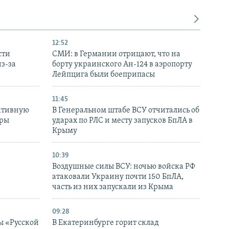
12:52
сти
СМИ: в Германии отрицают, что на
з-за
борту украинского Ан-124 в аэропорту
Лейпцига были боеприпасы
11:45
ктивную
В Генеральном штабе ВСУ отчитались об
уры
ударах по РЛС и месту запусков БпЛА в
в
Крыму
10:39
Воздушные силы ВСУ: ночью войска РФ
атаковали Украину почти 150 БпЛА,
часть из них запускали из Крыма
09:28
ы «Русской
В Екатеринбурге горит склад