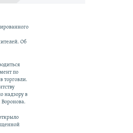
сированного
ителей. Об
водиться
омент по
в торговли.
нтству
о надзору в
 Воронова.
 открыло
рещенной