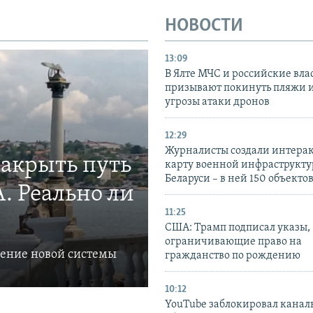
НОВОСТИ
13:09
В Ялте МЧС и российские вла
призывают покинуть пляжи и
угрозы атаки дронов
12:29
Журналисты создали интера
закрыть путь
карту военной инфраструкт
Беларуси – в ней 150 объекто
. Реально ли
11:25
США: Трамп подписал указы,
ограничивающие право на
ление новой системы
гражданство по рождению
10:12
YouTube заблокировал канал