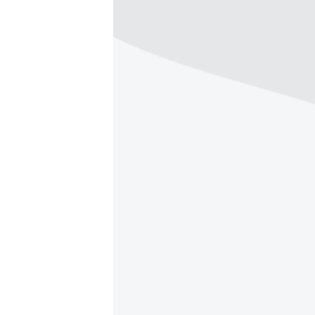
ПОБЕДИТЕЛЕЙ НЕ СУДЯТ?
КРЫМ.НЕПОКОРЕННЫЙ
ELIFBE
УКРАИНСКАЯ ПРОБЛЕМА КРЫМА