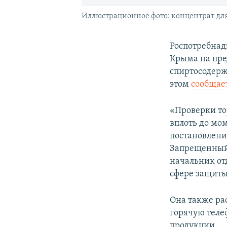
Иллюстрационное фото: концентрат дл
Роспотребнад
Крыма на пре
спиртосодерж
этом
сообщае
«Проверки то
вплоть до мом
постановлению
Запрещенный 
начальник от
сфере защиты
Она также ра
горячую теле
продукции.