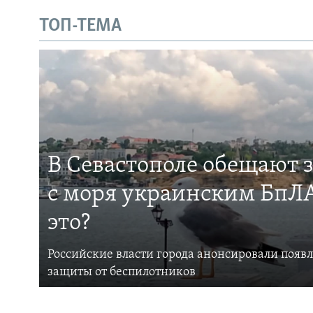
ТОП-ТЕМА
В Севастополе обещают 
с моря украинским БпЛА
это?
Российские власти города анонсировали появ
защиты от беспилотников