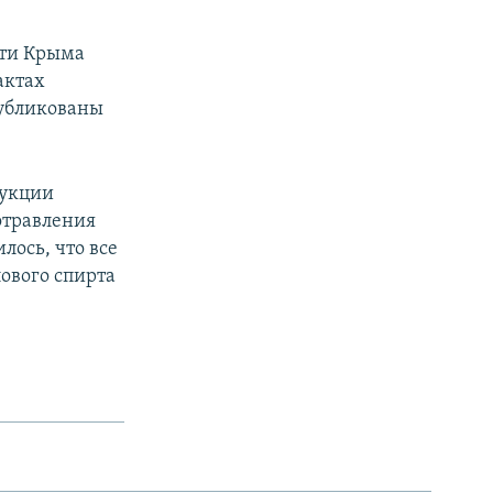
сти Крыма
актах
публикованы
дукции
 отравления
лось, что все
ового спирта