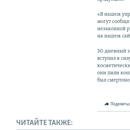
«В нашем упр
могут сообщат
незаконной р
на нашем сайт
30-дневный з
вступил в сил
косметически
они пили кон
был смертон
Поделить
ЧИТАЙТЕ ТАКЖЕ: