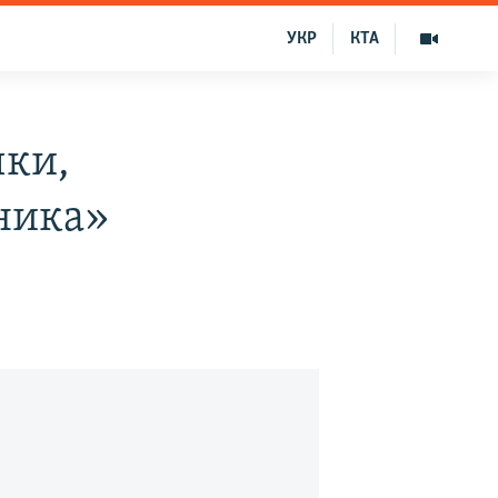
УКР
КТА
чки,
ника»