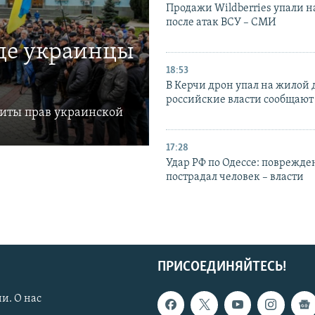
Продажи Wildberries упали н
после атак ВСУ – СМИ
где украинцы
18:53
В Керчи дрон упал на жилой 
российские власти сообщают
щиты прав украинской
17:28
Удар РФ по Одессе: поврежде
пострадал человек – власти
ПРИСОЕДИНЯЙТЕСЬ!
и. О нас