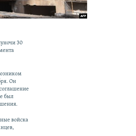
луночи 30
омента
оюзником
ря. Он
 соглашение
е был
ашения.
нные войска
анцев,