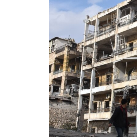
ПОБЕДИТЕЛЕЙ НЕ СУДЯТ?
КРЫМ.НЕПОКОРЕННЫЙ
ELIFBE
УКРАИНСКАЯ ПРОБЛЕМА КРЫМА