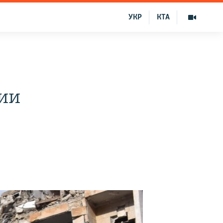
УКР
КТА
ции