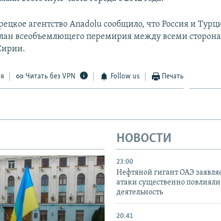
рецкое агентство Anadolu сообщило, что Россия и Турц
план всеобъемлющего перемирия между всеми сторон
Сирии.
ся
Читать без VPN
Follow us
Печать
НОВОСТИ
23:00
Нефтяной гигант ОАЭ заявляе
атаки существенно повлияли 
деятельность
20:41