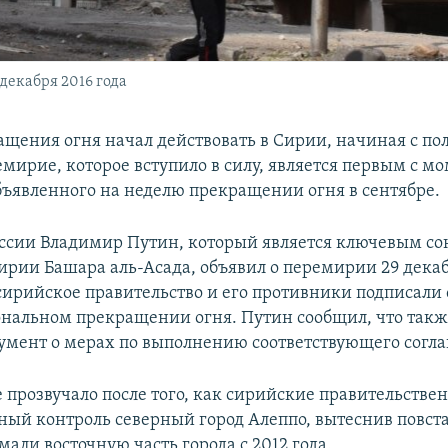
декабря 2016 года
щения огня начал действовать в Сирии, начиная с по
мирие, которое вступило в силу, является первым с м
ъявленного на неделю прекращении огня в сентябре.
ссии Владимир Путин, который является ключевым с
ирии Башара аль-Асада, объявил о перемирии 29 декаб
 сирийское правительство и его противники подписали
нальном прекращении огня. Путин сообщил, что такж
умент о мерах по выполнению соответствующего согл
е прозвучало после того, как сирийские правительстве
лный контроль северный город Алеппо, вытеснив повст
али восточную часть города с 2012 года.