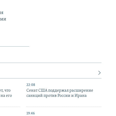
ия
ами
22:08
т, что
Сенат США поддержал расширение
на его
санкций против России и Ирана
19:46