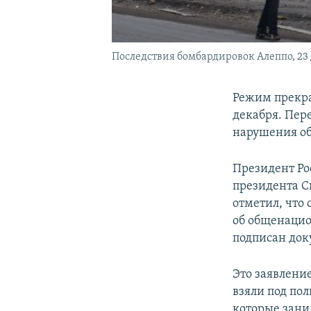
Последствия бомбардировок Алеппо, 23 
Режим прекра
декабря. Пере
нарушения об
Президент Ро
президента С
отметил, что
об общенацио
подписан док
Это заявлени
взяли под по
которые заним