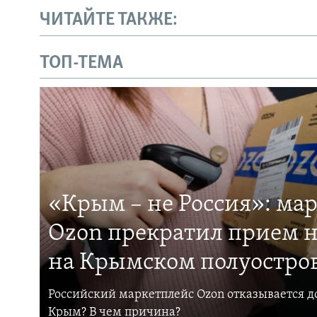
ЧИТАЙТЕ ТАКЖЕ:
ТОП-ТЕМА
«Крым – не Россия»: ма
Ozon прекратил прием н
на Крымском полуостро
Российский маркетплейс Ozon отказывается до
Крым? В чем причина?