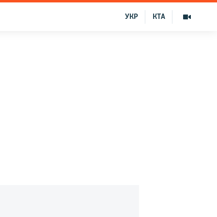
УКР
КТА