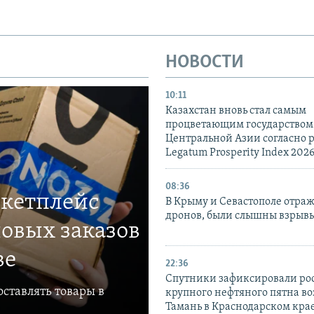
НОВОСТИ
10:11
Казахстан вновь стал самым
процветающим государством
Центральной Азии согласно 
Legatum Prosperity Index 202
08:36
ркетплейс
В Крыму и Севастополе отраж
дронов, были слышны взрыв
овых заказов
ве
22:36
Спутники зафиксировали ро
ставлять товары в
крупного нефтяного пятна во
Тамань в Краснодарском кра