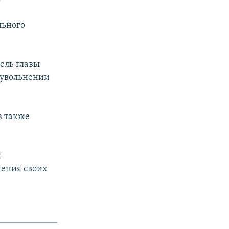
льного
ель главы
 увольнении
в также
ы
нения своих