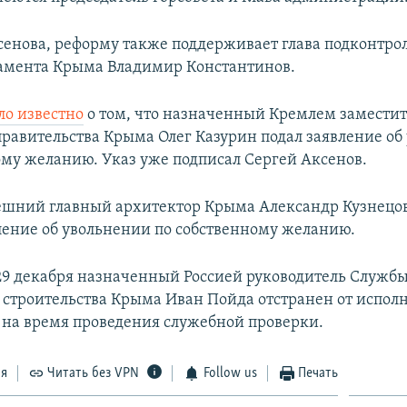
сенова, реформу также поддерживает глава подконтро
амента Крыма Владимир Константинов.
ло известно
о том, что назначенный Кремлем заместит
правительства Крыма Олег Казурин подал заявление об
ому желанию. Указ уже подписал Сергей Аксенов.
ешний главный архитектор Крыма Александр Кузнецо
ление об увольнении по собственному желанию.
 29 декабря назначенный Россией руководитель Служб
 строительства Крыма Иван Пойда отстранен от испол
 на время проведения служебной проверки.
ся
Читать без VPN
Follow us
Печать