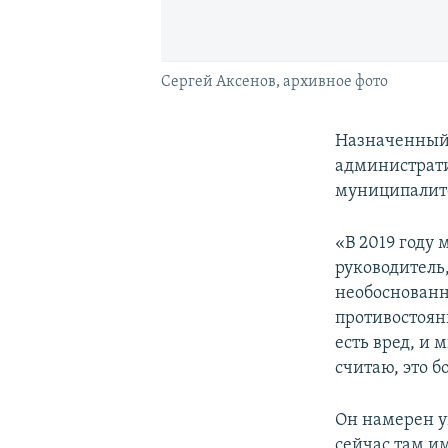
Сергей Аксенов, архивное фото
Назначенный
администрати
муниципалите
«В 2019 году 
руководитель,
необоснованн
противостояни
есть вред, и 
считаю, это б
Он намерен у
сейчас там и