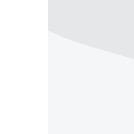
ПОБЕДИТЕЛЕЙ НЕ СУДЯТ?
КРЫМ.НЕПОКОРЕННЫЙ
ELIFBE
УКРАИНСКАЯ ПРОБЛЕМА КРЫМА