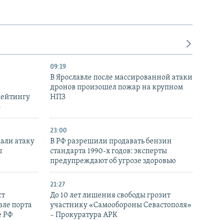
09:19
В Ярославле после массированной атаки
дронов произошел пожар на крупном
рейтингу
НПЗ
6
23:00
али атаку
В РФ разрешили продавать бензин
ы
стандарта 1990-х годов: эксперты
предупреждают об угрозе здоровью
21:27
ст
До 10 лет лишения свободы грозит
зле порта
участнику «Самообороны Севастополя»
е РФ
– Прокуратура АРК