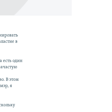
иировать
ластие в
а есть один
 зачастую
о. В этом
мэр, я
скольку
.