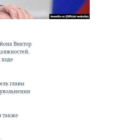
йона Виктор
должностей.
 ходе
.
ель главы
 увольнении
в также
ы