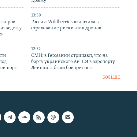
Крыму
13:50
екторов
Россия: Wildberries включила в
оизводству
страхование риски атак дронов
р»
12:52
сти
СМИ: в Германии отрицают, что на
под
борту украинского Ан-124 в аэропорту
кой порт
Лейпцига были боеприпасы
БОЛЬШЕ