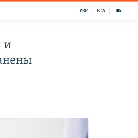
УКР
КТА
 и
ранены