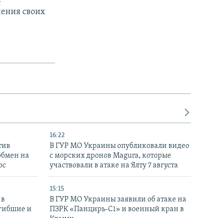
нения своих
16:22
тив
В ГУР МО Украины опубликовали видео
обмен на
с морских дронов Magura, которые
ос
участвовали в атаке на Ялту 7 августа
15:15
 в
В ГУР МО Украины заявили об атаке на
огибшие и
ПЗРК «Панцирь-С1» и военный кран в