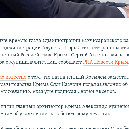
ые Кремлю глава администрации Бахчисарайского ра
ва администрации Алушты Игорь Сотов отстранены от 
аченный Россией глава Крыма Сергей Аксенов заявил в
ра с муниципалитетами, сообщают
РИА Новости Крым
ло известно
о том, что назначенный Кремлем заместит
правительства Крыма Олег Казурин подал заявление об
ому желанию. Указ уже подписал Сергей Аксенов.
ешний главный архитектор Крыма Александр Кузнецо
ление об увольнении по собственному желанию.
 29 декабря назначенный Россией руководитель Служб