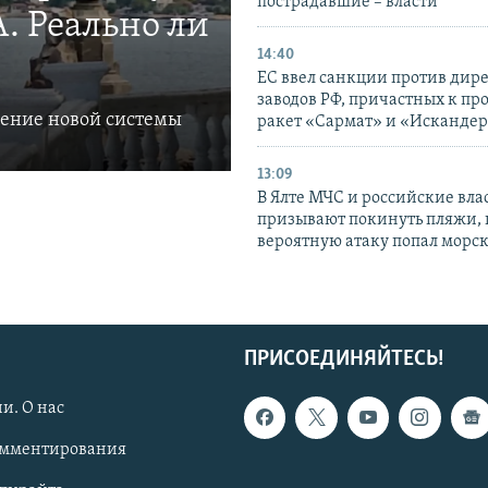
пострадавшие – власти
. Реально ли
14:40
ЕС ввел санкции против дир
заводов РФ, причастных к пр
ление новой системы
ракет «Сармат» и «Исканде
13:09
В Ялте МЧС и российские вла
призывают покинуть пляжи, 
вероятную атаку попал морс
ПРИСОЕДИНЯЙТЕСЬ!
и. О нас
омментирования