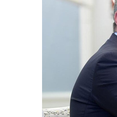
ПОБЕДИТЕЛЕЙ НЕ СУДЯТ?
КРЫМ.НЕПОКОРЕННЫЙ
ELIFBE
УКРАИНСКАЯ ПРОБЛЕМА КРЫМА