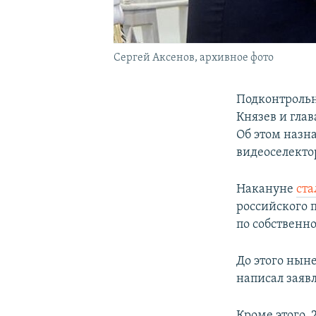
Сергей Аксенов, архивное фото
Подконтрольн
Князев и гла
Об этом назн
видеоселекто
Накануне
ста
российского 
по собственн
До этого нын
написал заяв
Кроме этого,