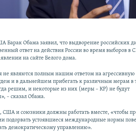
А Барак Обама заявил, что выдворение российских д
твенный ответ на действия России во время выборов в 
аявлении на сайте Белого дома.
я не являются полным нашим ответом на агрессивную 
удем и в дальнейшем прибегать к различным мерам в т
гда решим, и некоторые из них (меры – КР) не будут
», – сказал Обама.
м, США и союзники должны работать вместе, «чтобы пр
ии подорвать устоявшиеся международные нормы пове
ать демократическому управлению».