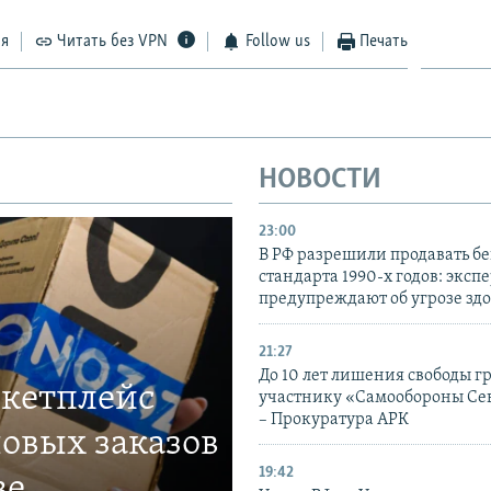
ся
Читать без VPN
Follow us
Печать
НОВОСТИ
23:00
В РФ разрешили продавать б
стандарта 1990-х годов: эксп
предупреждают об угрозе зд
21:27
До 10 лет лишения свободы г
ркетплейс
участнику «Самообороны Се
– Прокуратура АРК
овых заказов
19:42
ве