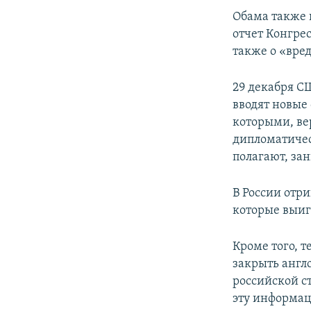
Обама также 
отчет Конгре
также о «вре
29 декабря С
вводят новые
которыми, вер
дипломатичес
полагают, за
В России отр
которые выиг
Кроме того, 
закрыть англ
российской с
эту информац