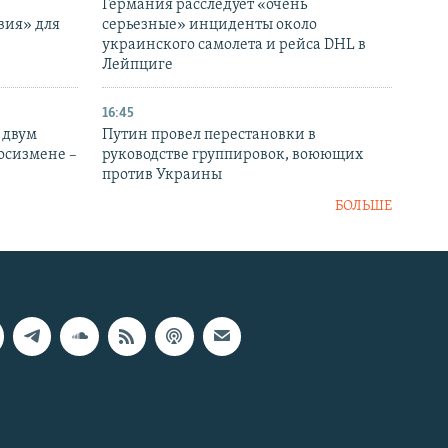
Германия расследует «очень
вия» для
серьезные» инциденты около
украинского самолета и рейса DHL в
Лейпциге
16:45
 двум
Путин провел перестановки в
госизмене –
руководстве группировок, воюющих
против Украины
БОЛЬШЕ