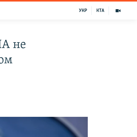
УКР
КТА
ША не
том