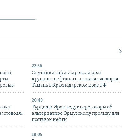
22:36
ензин
Спутники зафиксировали рост
ерты
крупного нефтяного пятна возле порта
оровью
Тамань в Краснодарском крае РФ
20:40
розит
Турция и Ирак ведут переговоры об
вастополя»
альтернативе Ормузскому проливу для
поставок нефти
18:05