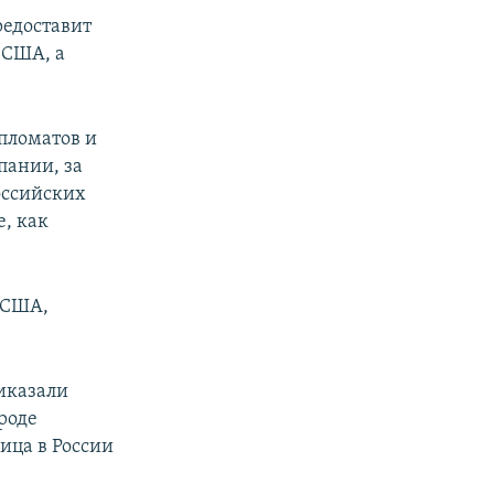
редоставит
 США, а
пломатов и
пании, за
российских
, как
 США,
иказали
роде
ица в России