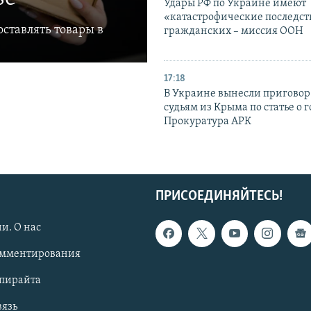
Удары РФ по Украине имеют
«катастрофические последст
ставлять товары в
гражданских – миссия ООН
17:18
В Украине вынесли приговор
судьям из Крыма по статье о 
Прокуратура АРК
ПРИСОЕДИНЯЙТЕСЬ!
и. О нас
омментирования
опирайта
вязь