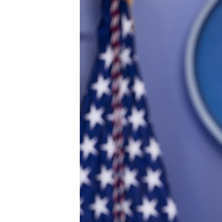
ПОБЕДИТЕЛЕЙ НЕ СУДЯТ?
КРЫМ.НЕПОКОРЕННЫЙ
ELIFBE
УКРАИНСКАЯ ПРОБЛЕМА КРЫМА