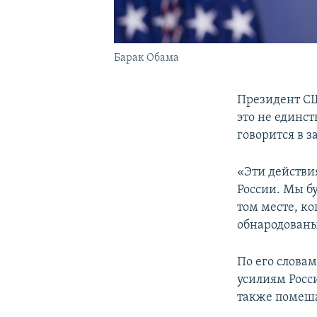
Барак Обама
Президент СШ
это не единс
говорится в з
«Эти действи
России. Мы б
том месте, ко
обнародованы
По его слова
усилиям Росс
также помеш