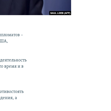
ипломатов –
США,
деятельность
о время и в
отивостоять
дения, а