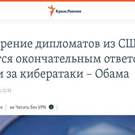
рение дипломатов из С
тся окончательным отве
и за кибератаки – Обама
 11:31
ся
Читать без VPN