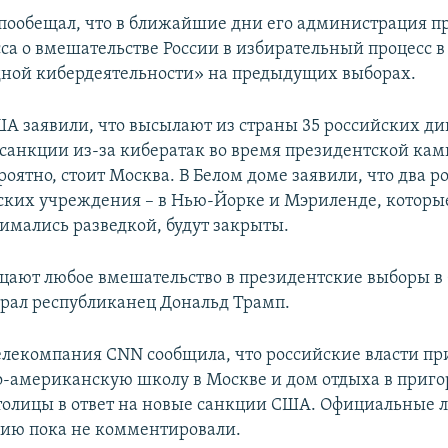
пообещал, что в ближайшие дни его администрация п
сса о вмешательстве России в избирательный процесс в
дной кибердеятельности» на предыдущих выборах.
ША заявили, что высылают из страны 35 российских ди
 санкции из-за кибератак во время президентской кам
оятно, стоит Москва. В Белом доме заявили, что два 
ких учреждения – в Нью-Йорке и Мэриленде, которые
нимались разведкой, будут закрыты.
ицают любое вмешательство в президентские выборы в
рал республиканец Дональд Трамп.
телекомпания CNN сообщила, что российские власти пр
о-американскую школу в Москве и дом отдыха в приго
толицы в ответ на новые санкции США. Официальные л
ию пока не комментировали.