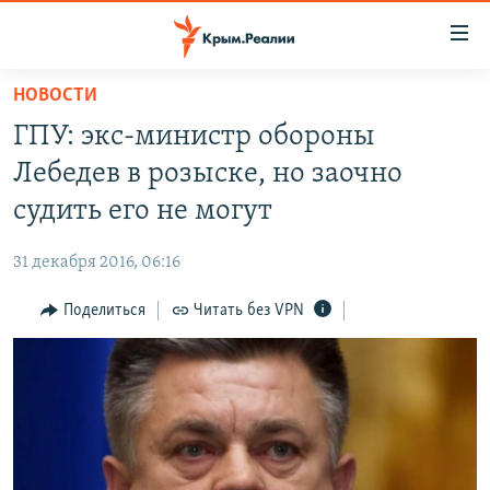
Доступность
ссылки
Вернуться
НОВОСТИ
к
НОВОСТИ
ГПУ: экс-министр обороны
основному
СПЕЦПРОЕКТЫ
содержанию
Лебедев в розыске, но заочно
ВОДА
Вернутся
ГРУЗ 200
судить его не могут
к
ИСТОРИЯ
КАРТА ВОЕННЫХ ОБЪЕКТОВ КРЫМА
главной
31 декабря 2016, 06:16
ЕЩЕ
11 ЛЕТ ОККУПАЦИИ КРЫМА. 11 ИСТОРИЙ СОПРОТИВЛЕНИЯ
навигации
Вернутся
Поделиться
Читать без VPN
РАДІО СВОБОДА
ИНТЕРАКТИВ
к
КАК ОБОЙТИ БЛОКИРОВКУ
ИНФОГРАФИКА
поиску
ТЕЛЕПРОЕКТ КРЫМ.РЕАЛИИ
Українською
СОВЕТЫ ПРАВОЗАЩИТНИКОВ
Qırımtatar
ПРОПАВШИЕ БЕЗ ВЕСТИ