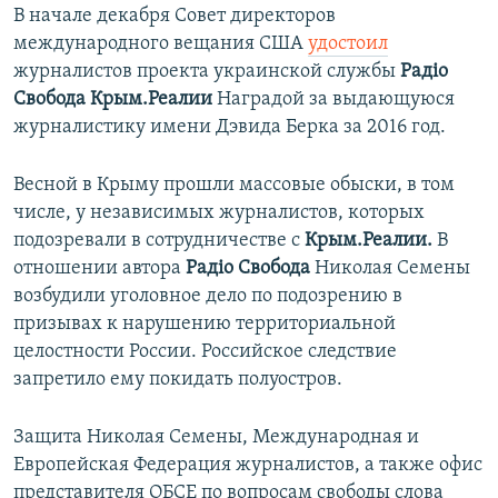
В начале декабря Совет директоров
международного вещания США
удостоил
журналистов проекта украинской службы
Радіо
Свобода Крым.Реалии
Наградой за выдающуюся
журналистику имени Дэвида Берка за 2016 год.
Весной в Крыму прошли массовые обыски, в том
числе, у независимых журналистов, которых
подозревали в сотрудничестве с
Крым.Реалии.
В
отношении автора
Радіо Свобода
Николая Семены
возбудили уголовное дело по подозрению в
призывах к нарушению территориальной
целостности России. Российское следствие
запретило ему покидать полуостров.
Защита Николая Семены, Международная и
Европейская Федерация журналистов, а также офис
представителя ОБСЕ по вопросам свободы слова