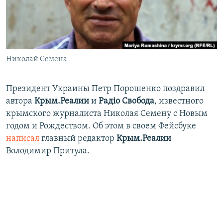
ПРИСОЕДИНЯЙТЕСЬ!
ПОБЕДИТЕЛЕЙ НЕ СУДЯТ?
КРЫМ.НЕПОКОРЕННЫЙ
ELIFBE
Николай Семена
УКРАИНСКАЯ ПРОБЛЕМА КРЫМА
Все сайты RFE/RL
Президент Украины Петр Порошенко поздравил
автора
Крым.Реалии
и
Радіо Свобода
, известного
крымского журналиста Николая Семену с Новым
годом и Рождеством. Об этом в своем Фейсбуке
написал
главный редактор
Крым.Реалии
Володимир Притула.