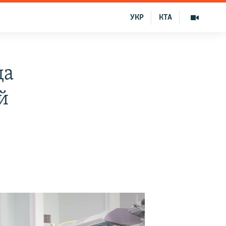
УКР
КТА
да
й