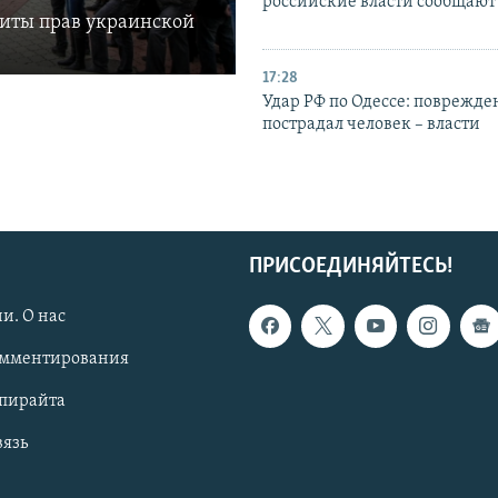
российские власти сообщают
щиты прав украинской
17:28
Удар РФ по Одессе: поврежде
пострадал человек – власти
ПРИСОЕДИНЯЙТЕСЬ!
и. О нас
омментирования
опирайта
вязь