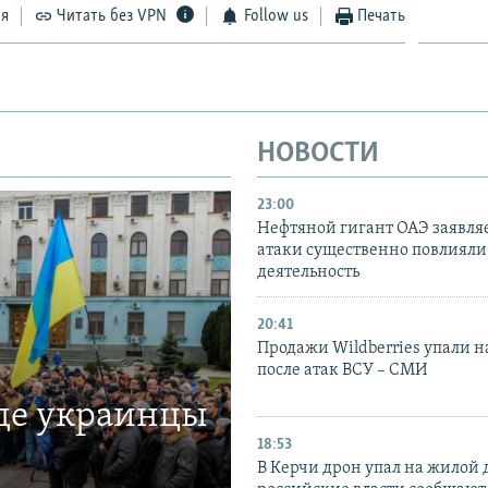
ся
Читать без VPN
Follow us
Печать
НОВОСТИ
23:00
Нефтяной гигант ОАЭ заявляе
атаки существенно повлияли 
деятельность
20:41
Продажи Wildberries упали н
после атак ВСУ – СМИ
где украинцы
18:53
В Керчи дрон упал на жилой 