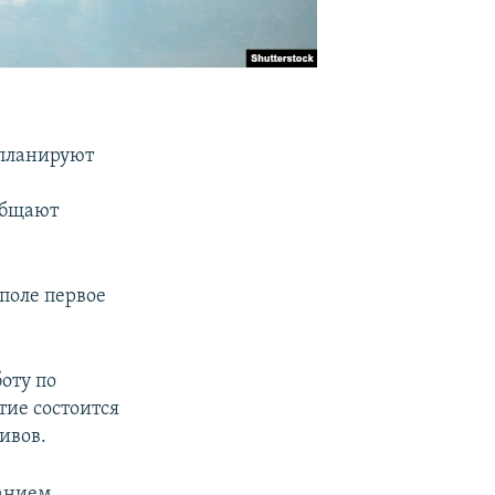
 планируют
общают
поле первое
оту по
тие состоится
ивов.
анием,