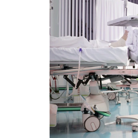
ПОБЕДИТЕЛЕЙ НЕ СУДЯТ?
КРЫМ.НЕПОКОРЕННЫЙ
ELIFBE
УКРАИНСКАЯ ПРОБЛЕМА КРЫМА