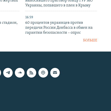
 о жертвах
выносившего приговор бойцу ГУР МО
Украины, попавшего в плен в Крыму
16:59
н стадион,
60 процентов украинцев против
передачи России Донбасса в обмен на
гарантии безопасности – опрос
БОЛЬШЕ