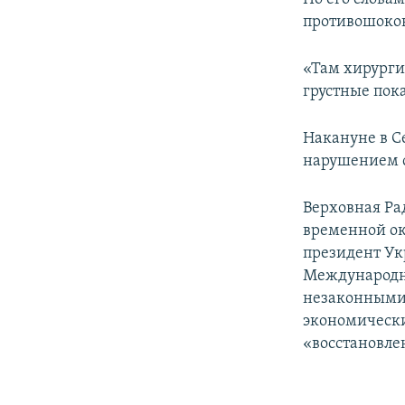
противошоко
«Там хирурги
грустные пока
Накануне в С
нарушением 
Верховная Ра
временной ок
президент Ук
Международн
незаконными 
экономически
«восстановле