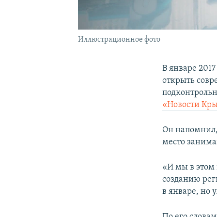
Иллюстрационное фото
В январе 201
открыть совр
подконтрольн
«Новости Кр
Он напомнил,
место занима
«И мы в этом 
созданию рег
в январе, но 
По его слова