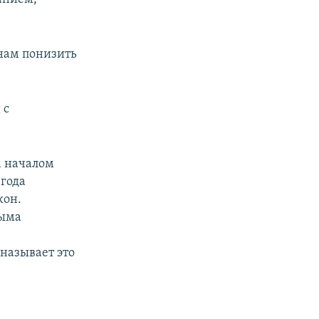
 нам понизить
 с
а началом
 года
кон.
рыма
называет это