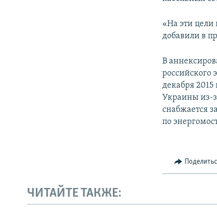
«На эти цели 
добавили в п
В аннексиров
российского 
декабря 2015
Украины из-з
снабжается з
по энергомост
Поделить
ЧИТАЙТЕ ТАКЖЕ: