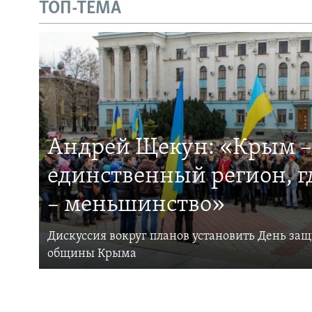
ТОП-ТЕМА
Андрей Щекун: «Крым –
единственный регион, 
– меньшинство»
Дискуссия вокруг планов установить День за
общины Крыма