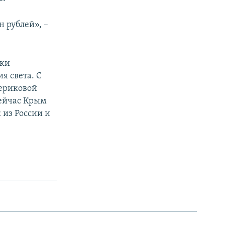
н рублей», –
тки
я света. С
териковой
Сейчас Крым
 из России и