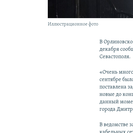
Иллюстрационное фото
В Орлиновско
декабря сооб
Севастополя.
«Очень много
сентябре был
поставлена з
новые до конц
данный момен
города Дмитр
В ведомстве з
кабельных се