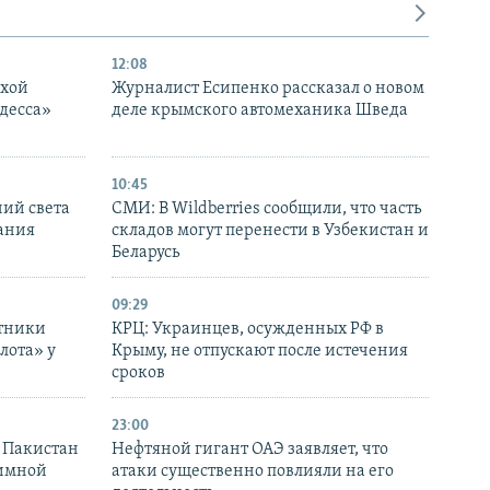
12:08
ухой
Журналист Есипенко рассказал о новом
десса»
деле крымского автомеханика Шведа
10:45
ний света
СМИ: В Wildberries сообщили, что часть
ания
складов могут перенести в Узбекистан и
Беларусь
09:29
отники
КРЦ: Украинцев, осужденных РФ в
лота» у
Крыму, не отпускают после истечения
сроков
23:00
и Пакистан
Нефтяной гигант ОАЭ заявляет, что
аимной
атаки существенно повлияли на его