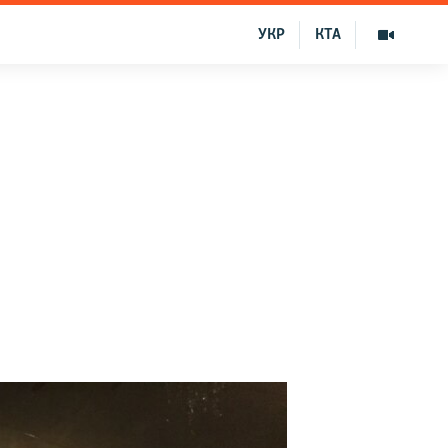
УКР
КТА