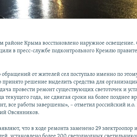
м районе Крыма восстановлено наружное освещение. О
щили в пресс-службе подконтрольного Кремлю правите
 обращений от жителей сел поступало именно по этому
о принято решение выделить средства для организаци
адача провести ремонт существующих светоточек и уст
а текущего года, не сдвигая сроки на более позднее в
т, все работы завершены», – отметил российский и.о.
ий Овсянников.
аявляют, что в ходе ремонта заменено 29 электроопор и
тей, установлено более 200 светодиодных светильнико