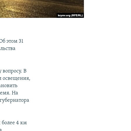
б этом 31
льства
 вопросу. В
и освещения,
ановить
ремя. На
 губернатора
 более 4 км
в.