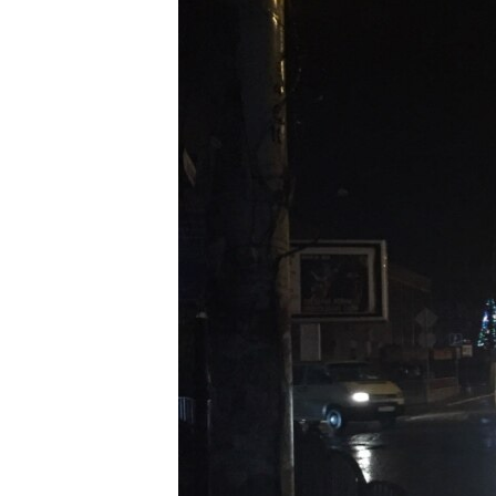
ПОБЕДИТЕЛЕЙ НЕ СУДЯТ?
КРЫМ.НЕПОКОРЕННЫЙ
ELIFBE
УКРАИНСКАЯ ПРОБЛЕМА КРЫМА