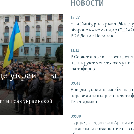
НОВОСТИ
13:27
«На Кинбурне армия РФ в гл
обороне» – командир ОТК «О
ВСУ Денис Носиков
11:11
В Севастополе из-за отключе
планируют менять схему пит
светофоров
где украинцы
09:41
Бровди: украинские беспил
поразили танкер «теневого ф
щиты прав украинской
Геленджика
09:00
Турция, Саудовская Аравия 
заключили соглашение о вз