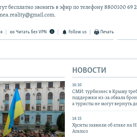
ут бесплатно звонить в эфир по телефону 8800100 69 2
imea.reality@gmail.com.
ся
Читать без VPN
Follow us
Печать
НОВОСТИ
16:10
СМИ: турбизнес в Крыму тре
поддержки из-за обвала бро
а туристы не могут вернуть д
14:15
Хуситы заявили об атаке на 
Aramco