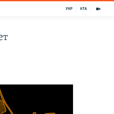
УКР
КТА
ет