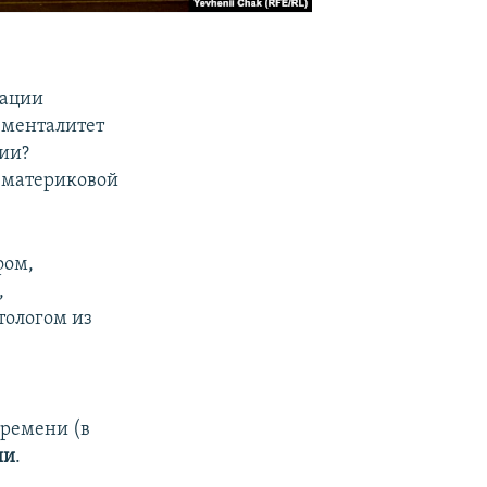
рации
 менталитет
ии?
 материковой
фом,
,
итологом из
времени (в
ии
.