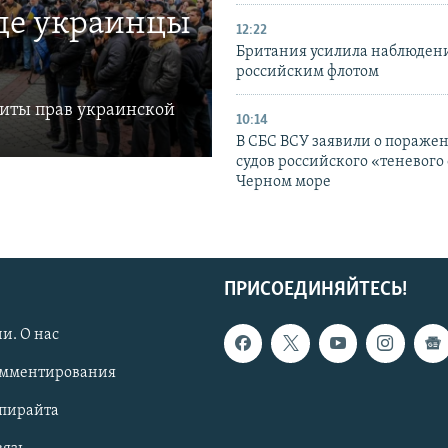
где украинцы
12:22
Британия усилила наблюдени
российским флотом
щиты прав украинской
10:14
В СБС ВСУ заявили о пораже
судов российского «теневого 
Черном море
ПРИСОЕДИНЯЙТЕСЬ!
и. О нас
омментирования
опирайта