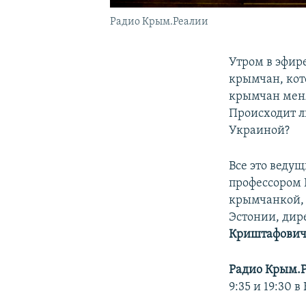
Радио Крым.Реалии
Утром в эфир
крымчан, кот
крымчан меня
Происходит 
Украиной?
Все это веду
профессором
крымчанкой,
Эстонии, дир
Криштафови
Радио Крым.
9:35 и 19:30 