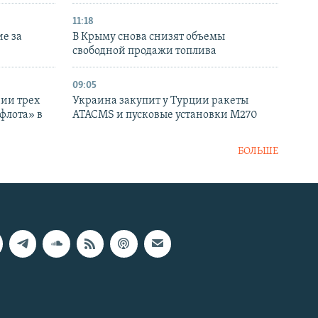
11:18
е за
В Крыму снова снизят объемы
свободной продажи топлива
09:05
нии трех
Украина закупит у Турции ракеты
флота» в
ATACMS и пусковые установки M270
БОЛЬШЕ