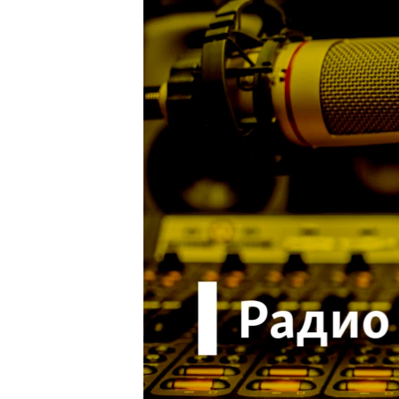
ПОБЕДИТЕЛЕЙ НЕ СУДЯТ?
КРЫМ.НЕПОКОРЕННЫЙ
ELIFBE
УКРАИНСКАЯ ПРОБЛЕМА КРЫМА