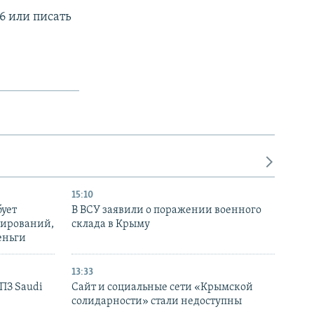
6 или писать
15:10
бует
В ВСУ заявили о поражении военного
нирований,
склада в Крыму
еньги
13:33
НПЗ Saudi
Сайт и социальные сети «Крымской
солидарности» стали недоступны