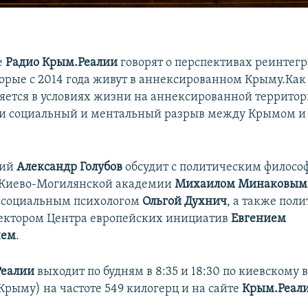
е
Радио Крым.Реалии
говорят о перспективах реинтег
орые с 2014 года живут в аннексированном Крыму.Как
ется в условиях жизни на аннексированной территор
ли социальный и ментальный разрыв между Крымом и
щий
Александр Голубов
обсудит с политическим филосо
 Киево-Могилянской академии
Михаилом Минаковым
 социальным психологом
Ольгой Духнич
, а также пол
ектором Центра европейских инициатив
Евгением
чем
.
Реалии
выходит по будням в 8:35 и 18:30 по киевскому 
в Крыму) на частоте 549 килогерц и на сайте
Крым.Реал