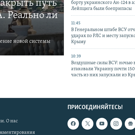
закрыть путь
борту украинского Ан-124 в 
Лейпцига были боеприпасы
. Реально ли
11:45
В Генеральном штабе ВСУ отч
ударах по РЛС и месту запуск
ление новой системы
Крыму
10:39
Воздушные силы ВСУ: ночью 
атаковали Украину почти 150
часть из них запускали из К
ПРИСОЕДИНЯЙТЕСЬ!
и. О нас
омментирования