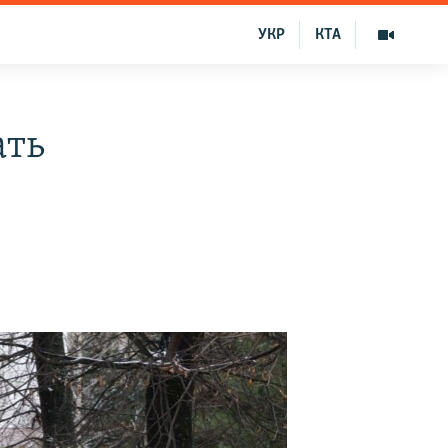
УКР
КТА
ать