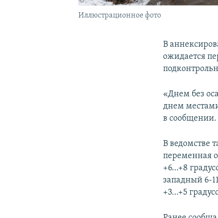
Иллюстрационное фото
В аннексиров
ожидается пе
подконтроль
«Днем без оса
днем местами 
в сообщении.
В ведомстве т
переменная о
+6…+8 градусо
западный 6-1
+3…+5 градусо
Ранее сообщал