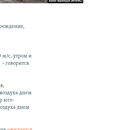
преждение,
 м/с, утром и
 – говорится
в,
 воздуха днем
р юго-
воздуха днем
аря
ожидается