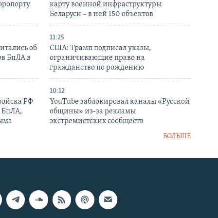
аэропорту
карту военной инфраструктуры
Беларуси – в ней 150 объектов
11:25
итались об
США: Трамп подписал указы,
ов БпЛА в
ограничивающие право на
гражданство по рождению
10:12
войска РФ
YouTube заблокировал каналы «Русской
 БпЛА,
общины» из-за рекламы
рыма
экстремистских сообществ
БОЛЬШЕ