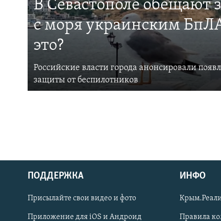
В Севастополе обещают 
с моря украинским БпЛА
это?
Российские власти города анонсировали появ
защиты от беспилотников
ПОДДЕРЖКА
ИНФО
Українською
Присылайте свои видео и фото
Крым.Реали
Qırımtatar
Приложение для iOS и Андроид
Правила к