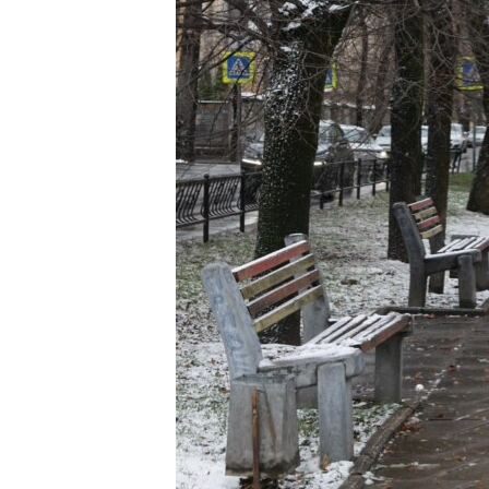
ПОБЕДИТЕЛЕЙ НЕ СУДЯТ?
КРЫМ.НЕПОКОРЕННЫЙ
ELIFBE
УКРАИНСКАЯ ПРОБЛЕМА КРЫМА