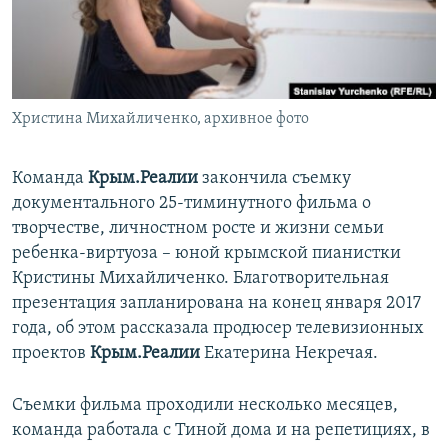
ПРИСОЕДИНЯЙТЕСЬ!
ПОБЕДИТЕЛЕЙ НЕ СУДЯТ?
КРЫМ.НЕПОКОРЕННЫЙ
ELIFBE
Христина Михайличенко, архивное фото
УКРАИНСКАЯ ПРОБЛЕМА КРЫМА
Все сайты RFE/RL
Команда
Крым.Реалии
закончила съемку
документального 25-тиминутного фильма о
творчестве, личностном росте и жизни семьи
ребенка-виртуоза – юной крымской пианистки
Кристины Михайличенко. Благотворительная
презентация запланирована на конец января 2017
года, об этом рассказала продюсер телевизионных
проектов
Крым.Реалии
Екатерина Некречая.
Съемки фильма проходили несколько месяцев,
команда работала с Тиной дома и на репетициях, в