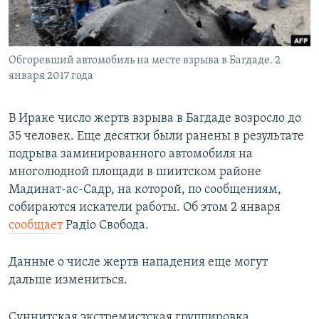
ПРИСОЕДИНЯЙТЕСЬ!
ПОБЕДИТЕЛЕЙ НЕ СУДЯТ?
КРЫМ.НЕПОКОРЕННЫЙ
Обгоревший автомобиль на месте взрыва в Багдаде. 2
ELIFBE
января 2017 года
УКРАИНСКАЯ ПРОБЛЕМА КРЫМА
Все сайты RFE/RL
В Ираке число жертв взрыва в Багдаде возросло до
35 человек. Еще десятки были ранены в результате
подрыва заминированного автомобиля на
многолюдной площади в шиитском районе
Мадинат-ас-Садр, на которой, по сообщениям,
собираются искатели работы. Об этом 2 января
сообщает
Радіо Свобода.
Данные о числе жертв нападения еще могут
дальше измениться.
Суннитская экстремистская группировка