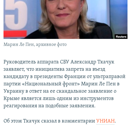
ПРИСОЕДИНЯЙТЕСЬ!
ПОБЕДИТЕЛЕЙ НЕ СУДЯТ?
КРЫМ.НЕПОКОРЕННЫЙ
ELIFBE
УКРАИНСКАЯ ПРОБЛЕМА КРЫМА
Все сайты RFE/RL
Марин Ле Пен, архивное фото
Руководитель аппарата СБУ Александр Ткачук
заявляет, что инициатива запрета на въезд
кандидату в президенты Франции от ультраправой
партии «Национальный фронт» Марин Ле Пен в
Украину в ответ на ее скандальное заявление о
Крыме является лишь одним из инструментов
реагирования на подобные заявления.
Об этом Ткачук сказал в комментарии
УНИАН
.