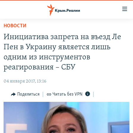
Доступность
ссылки
Вернуться
НОВОСТИ
к
НОВОСТИ
Инициатива запрета на въезд Ле
основному
СПЕЦПРОЕКТЫ
содержанию
Пен в Украину является лишь
ВОДА
Вернутся
ГРУЗ 200
одним из инструментов
к
ИСТОРИЯ
КАРТА ВОЕННЫХ ОБЪЕКТОВ КРЫМА
реагирования – СБУ
главной
ЕЩЕ
11 ЛЕТ ОККУПАЦИИ КРЫМА. 11 ИСТОРИЙ СОПРОТИВЛЕНИЯ
навигации
04 января 2017, 13:16
Вернутся
РАДІО СВОБОДА
ИНТЕРАКТИВ
к
Поделиться
Читать без VPN
КАК ОБОЙТИ БЛОКИРОВКУ
ИНФОГРАФИКА
поиску
ТЕЛЕПРОЕКТ КРЫМ.РЕАЛИИ
Українською
СОВЕТЫ ПРАВОЗАЩИТНИКОВ
Qırımtatar
ПРОПАВШИЕ БЕЗ ВЕСТИ