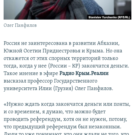
ПРИСОЕДИНЯЙТЕСЬ!
ПОБЕДИТЕЛЕЙ НЕ СУДЯТ?
КРЫМ.НЕПОКОРЕННЫЙ
Олег Панфилов
ELIFBE
УКРАИНСКАЯ ПРОБЛЕМА КРЫМА
Россия не заинтересована в развитии Абхазии,
Все сайты RFE/RL
Южной Осетии Приднестровья и Крыма. Но она
откажется от этих спорных территорий только
тогда, когда у нее (России – КР) закончатся деньги.
Такое мнение в эфире
Радио Крым.Реалии
высказал профессор Государственного
университета Илии (Грузия) Олег Панфилов.
«Нужно ждать когда закончатся деньги или понты,
и со временем, я думаю, что можно будет
проводить референдум, хотя он не нужен, потому,
что предыдущий референдум был незаконным.
Люди то уже понимают, что они ждали не того, что