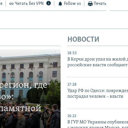
ся
Читать без VPN
Follow us
Печать
НОВОСТИ
18:53
В Керчи дрон упал на жилой 
российские власти сообщают
егион, где
17:28
Удар РФ по Одессе: поврежде
о»:
пострадал человек – власти
 памятной
16:22
В ГУР МО Украины опублико