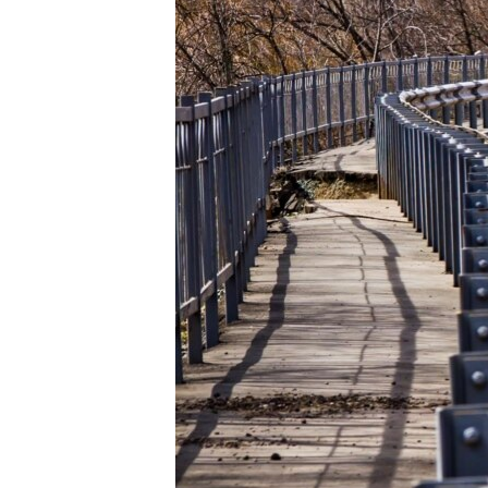
ПОБЕДИТЕЛЕЙ НЕ СУДЯТ?
КРЫМ.НЕПОКОРЕННЫЙ
ELIFBE
УКРАИНСКАЯ ПРОБЛЕМА КРЫМА