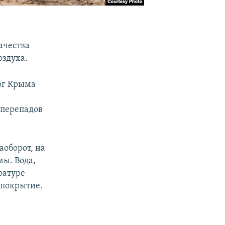
ачества
оздуха.
ог Крыма
 перепадов
аоборот, на
мы. Вода,
ратуре
 покрытие.