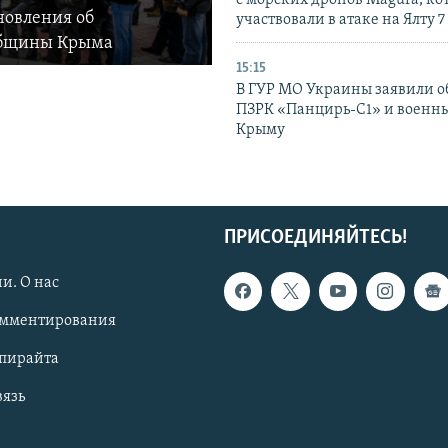
с морских дронов Magura, ко
новления об
участвовали в атаке на Ялту 7
общины Крыма
15:15
В ГУР МО Украины заявили об
ПЗРК «Панцирь-С1» и военны
Крыму
ПРИСОЕДИНЯЙТЕСЬ!
и. О нас
омментирования
опирайта
вязь