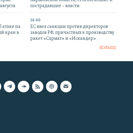
торые
Харьковской области, есть погибшие и
 августа
пострадавшие – власти
14:40
 атаке на
ЕС ввел санкции против директоров
й кран в
заводов РФ, причастных к производству
ракет «Сармат» и «Искандер»
БОЛЬШЕ