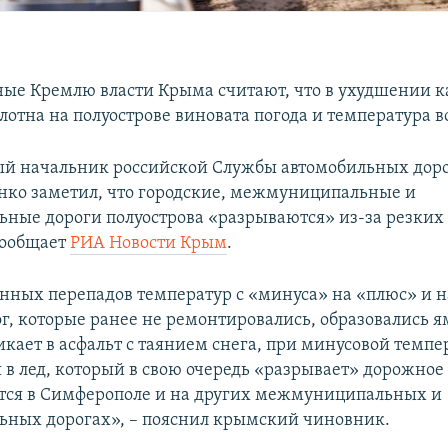
ые Кремлю власти Крыма считают, что в ухудшении к
отна на полуострове виновата погода и температура в
ый начальник российской Службы автомобильных дор
нко заметил, что городские, межмуниципальные и
ные дороги полуострова «разрываются» из-за резких
сообщает
РИА Новости Крым
.
янных перепадов температур с «минуса» на «плюс» и н
г, которые ранее не ремонтировались, образовались я
икает в асфальт с таянием снега, при минусовой темпе
 в лед, который в свою очередь «разрывает» дорожное
тся в Симферополе и на других межмуниципальных и
ных дорогах», – пояснил крымский чиновник.