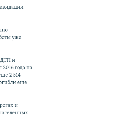
иквидации
чно
аботы уже
 ДТП и
 2016 года на
еще 2 514
погибли еще
рогах и
 населенных