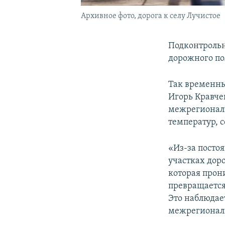
Архивное фото, дорога к селу Лучистое
Подконтрольн
дорожного пол
Так временн
Игорь Кравче
межрегиональ
температур, 
«Из-за посто
участках доро
которая прон
превращается
Это наблюдае
межрегиональ