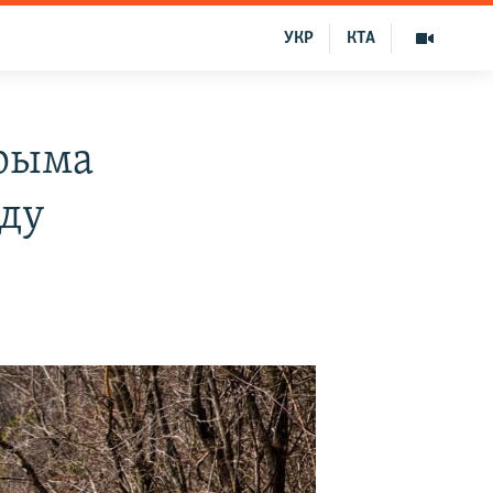
УКР
КТА
Крыма
оду