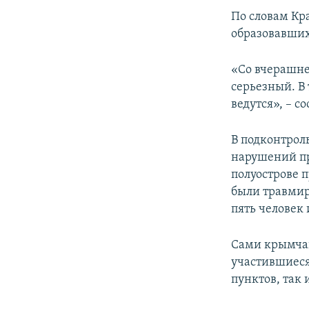
По словам Кр
образовавших
«Со вчерашне
серьезный. В 
ведутся», – с
В подконтрол
нарушений пр
полуострове п
были травмир
пять человек
Сами крымчан
участившиеся
пунктов, так