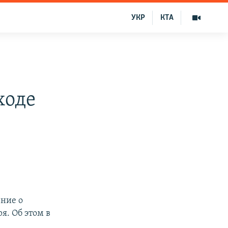
УКР
КТА
ходе
ние о
я. Об этом в