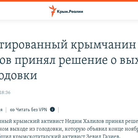
тированный крымчанин
ов принял решение о вы
лодовки
18:36
ся
Читать без VPN
нный крымский активист Недим Халилов принял реше
ом выходе из голодовки, которую объявил конце ноябр
бщил крымскотатарский активист Зевид Газиев.