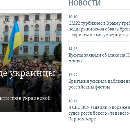
НОВОСТИ
16:10
СМИ: турбизнес в Крыму тре
поддержки из-за обвала бро
а туристы не могут вернуть д
14:15
Хуситы заявили об атаке на 
Aramco
где украинцы
12:22
Британия усилила наблюдени
российским флотом
щиты прав украинской
10:14
В СБС ВСУ заявили о пораже
судов российского «теневого 
Черном море