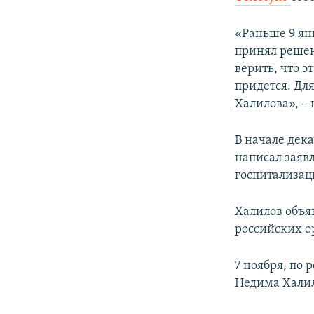
ПОБЕДИТЕЛЕЙ НЕ СУДЯТ?
КРЫМ.НЕПОКОРЕННЫЙ
«Раньше 9 ян
принял решен
ELIFBE
верить, что э
УКРАИНСКАЯ ПРОБЛЕМА КРЫМА
придется. Дл
Халилова», – 
В начале дек
написал заяв
госпитализац
Халилов объяв
российских о
7 ноября, по
Недима Халил