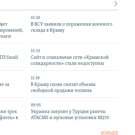
15:10
бует
В ВСУ заявили о поражении военного
нирований,
склада в Крыму
еньги
13:33
НПЗ Saudi
Сайт и социальные сети «Крымской
солидарности» стали недоступны
11:18
е за
В Крыму снова снизят объемы
свободной продажи топлива
09:05
нии трех
Украина закупит у Турции ракеты
флота» в
ATACMS и пусковые установки M270
БОЛЬШЕ