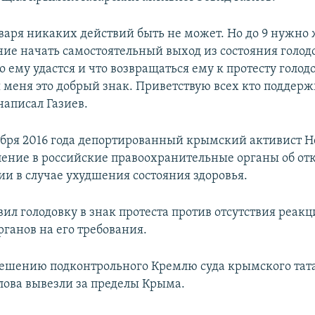
варя никаких действий быть не может. Но до 9 нужно
ие начать самостоятельный выход из состояния голод
то ему удастся и что возвращаться ему к протесту голод
я меня это добрый знак. Приветствую всех кто поддер
написал Газиев.
абря 2016 года депортированный крымский активист 
ление в российские правоохранительные органы об отк
ии в случае ухудшения состояния здоровья.
ил голодовку в знак протеста против отсутствия реак
рганов на его требования.
 решению подконтрольного Кремлю суда крымского тат
ова вывезли за пределы Крыма.