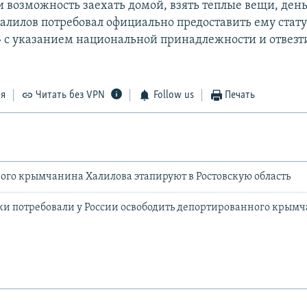
и возможность заехать домой, взять теплые вещи, ден
алилов потребовал официально предоставить ему стату
 с указанием национальной принадлежности и отвезти
ся
Читать без VPN
Follow us
Печать
го крымчанина Халилова этапируют в Ростовскую область
и потребовали у России освободить депортированного крым