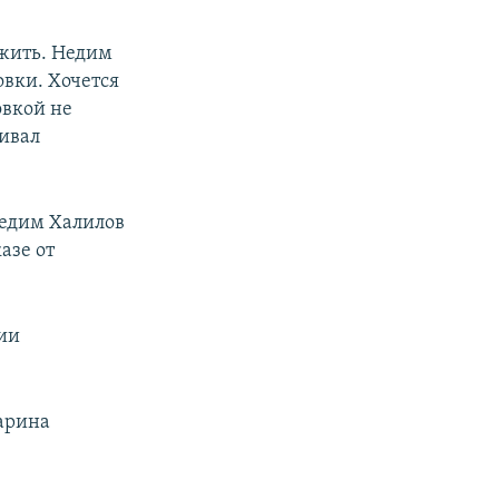
 жить. Недим
овки. Хочется
овкой не
живал
Недим Халилов
азе от
ции
арина