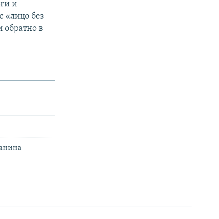
ьги и
с «лицо без
 обратно в
чанина