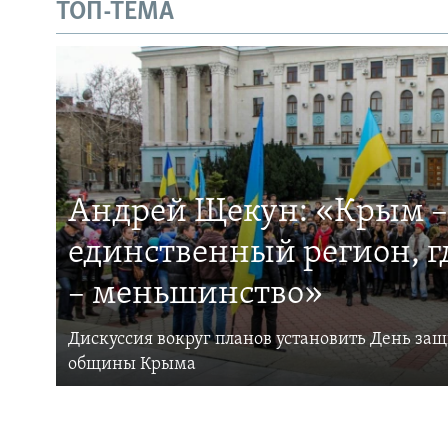
ТОП-ТЕМА
Андрей Щекун: «Крым –
единственный регион, 
– меньшинство»
Дискуссия вокруг планов установить День за
общины Крыма