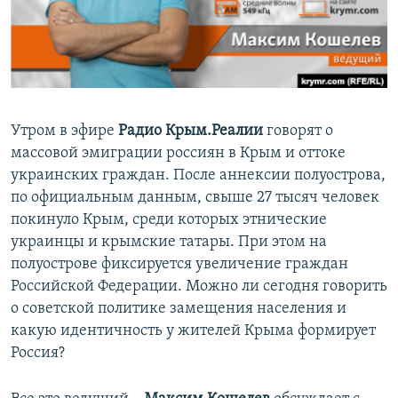
ПРИСОЕДИНЯЙТЕСЬ!
ПОБЕДИТЕЛЕЙ НЕ СУДЯТ?
КРЫМ.НЕПОКОРЕННЫЙ
ELIFBE
УКРАИНСКАЯ ПРОБЛЕМА КРЫМА
Утром в эфире
Радио Крым.Реалии
говорят о
Все сайты RFE/RL
массовой эмиграции россиян в Крым и оттоке
украинских граждан. После аннексии полуострова,
по официальным данным, свыше 27 тысяч человек
покинуло Крым, среди которых этнические
украинцы и крымские татары. При этом на
полуострове фиксируется увеличение граждан
Российской Федерации. Можно ли сегодня говорить
о советской политике замещения населения и
какую идентичность у жителей Крыма формирует
Россия?