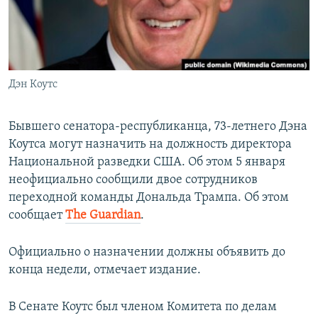
ПРИСОЕДИНЯЙТЕСЬ!
ПОБЕДИТЕЛЕЙ НЕ СУДЯТ?
КРЫМ.НЕПОКОРЕННЫЙ
ELIFBE
Дэн Коутс
УКРАИНСКАЯ ПРОБЛЕМА КРЫМА
Все сайты RFE/RL
Бывшего сенатора-республиканца, 73-летнего Дэна
Коутса могут назначить на должность директора
Национальной разведки США. Об этом 5 января
неофициально сообщили двое сотрудников
переходной команды Дональда Трампа. Об этом
сообщает
The Guardian
.
Официально о назначении должны объявить до
конца недели, отмечает издание.
В Сенате Коутс был членом Комитета по делам