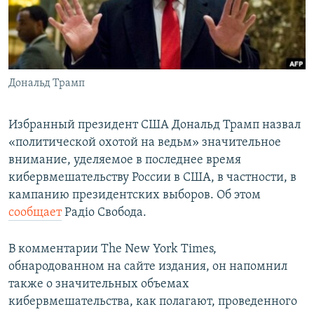
ПРИСОЕДИНЯЙТЕСЬ!
ПОБЕДИТЕЛЕЙ НЕ СУДЯТ?
КРЫМ.НЕПОКОРЕННЫЙ
ELIFBE
Дональд Трамп
УКРАИНСКАЯ ПРОБЛЕМА КРЫМА
Все сайты RFE/RL
Избранный президент США Дональд Трамп назвал
«политической охотой на ведьм» значительное
внимание, уделяемое в последнее время
кибервмешательству России в США, в частности, в
кампанию президентских выборов. Об этом
сообщает
Радіо Свобода.
В комментарии The New York Times,
обнародованном на сайте издания, он напомнил
также о значительных объемах
кибервмешательства, как полагают, проведенного