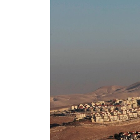
ПОБЕДИТЕЛЕЙ НЕ СУДЯТ?
КРЫМ.НЕПОКОРЕННЫЙ
ELIFBE
УКРАИНСКАЯ ПРОБЛЕМА КРЫМА