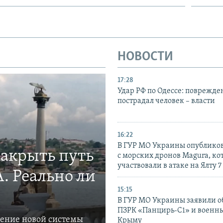
НОВОСТИ
17:28
Удар РФ по Одессе: поврежде
пострадал человек – власти
16:22
В ГУР МО Украины опублико
закрыть путь
с морских дронов Magura, ко
участвовали в атаке на Ялту 7
. Реально ли
15:15
В ГУР МО Украины заявили об
ПЗРК «Панцирь-С1» и военны
ление новой системы
Крыму