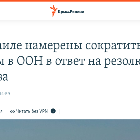
аиле намерены сократит
ы в ООН в ответ на резо
за
14:59
ся
Читать без VPN