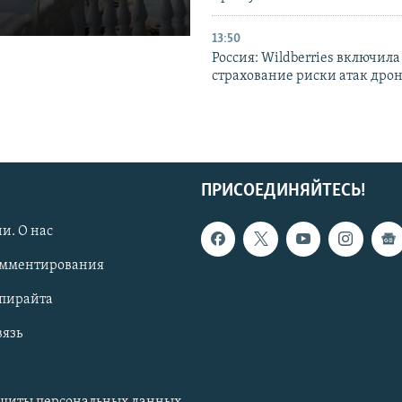
13:50
Россия: Wildberries включила
страхование риски атак дро
ПРИСОЕДИНЯЙТЕСЬ!
и. О нас
омментирования
опирайта
вязь