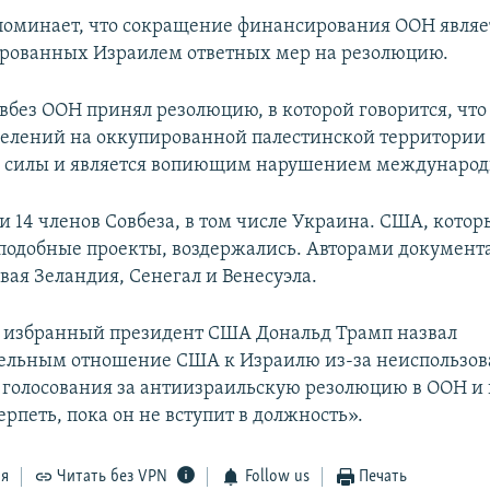
поминает, что сокращение финансирования ООН являе
рованных Израилем ответных мер на резолюцию.
овбез ООН принял резолюцию, в которой говорится, что
елений на оккупированной палестинской территории
 силы и является вопиющим нарушением международн
и 14 членов Совбеза, в том числе Украина. США, котор
подобные проекты, воздержались. Авторами документ
вая Зеландия, Сенегал и Венесуэла.
я избранный президент США Дональд Трамп назвал
ельным отношение США к Израилю из-за неиспользов
я голосования за антиизраильскую резолюцию в ООН и
рпеть, пока он не вступит в должность».
ся
Читать без VPN
Follow us
Печать