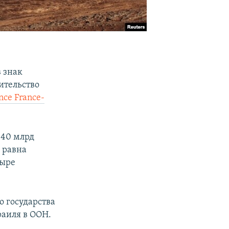
 знак
ительство
nce France-
 40 млрд
 равна
тыре
о государства
раиля в ООН.