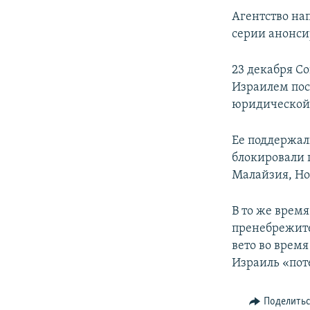
Агентство на
серии анонси
23 декабря С
Израилем пос
юридической
Ее поддержал
блокировали 
Малайзия, Но
В то же врем
пренебрежит
вето во врем
Израиль «поте
Поделить