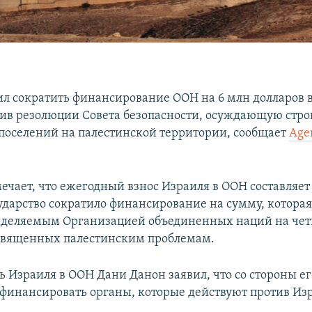
л сократить финансирование ООН на 6 млн долларов в
тив резолюции Совета безопасности, осуждающую стро
поселений на палестинской территории, сообщает
Age
мечает, что ежегодный взнос Израиля в ООН составляет
сударство сократило финансирование на сумму, которая
ыделяемым Организацией объединенных наций на че
священных палестинским проблемам.
ь Израиля в ООН Дани Данон заявил, что со стороны ег
финансировать органы, которые действуют против Из