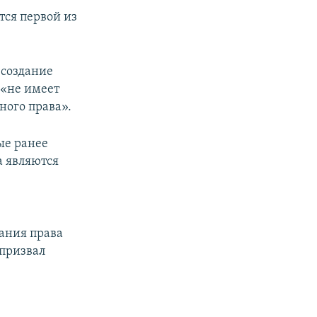
тся первой из
 создание
 «не имеет
ого права».
ые ранее
а являются
ания права
 призвал