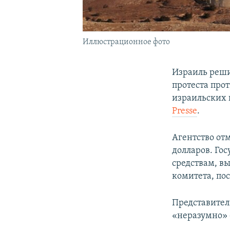
Иллюстрационное фото
Израиль реши
протеста про
израильских 
Presse
.
Агентство от
долларов. Го
средствам, в
комитета, по
Представител
«неразумно» 