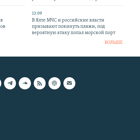
13:09
 в
В Ялте МЧС и российские власти
нов
призывают покинуть пляжи, под
вероятную атаку попал морской порт
БОЛЬШЕ