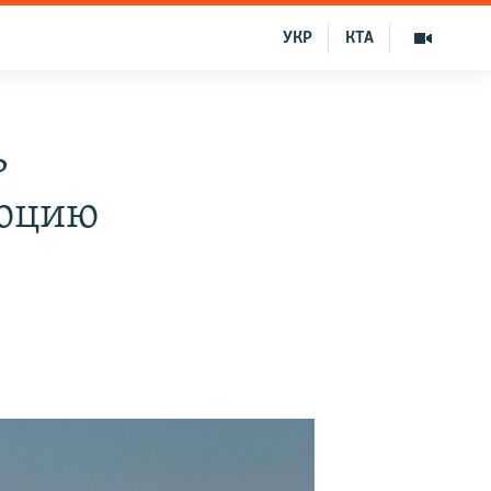
УКР
КТА
ь
люцию