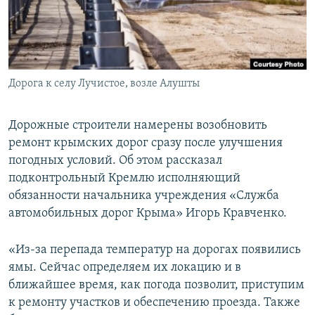
ПРИСОЕДИНЯЙТЕСЬ!
ПОБЕДИТЕЛЕЙ НЕ СУДЯТ?
КРЫМ.НЕПОКОРЕННЫЙ
ELIFBE
Дорога к селу Лучистое, возле Алушты
УКРАИНСКАЯ ПРОБЛЕМА КРЫМА
Все сайты RFE/RL
Дорожные строители намерены возобновить
ремонт крымских дорог сразу после улучшения
погодных условий. Об этом рассказал
подконтрольный Кремлю исполняющий
обязанности начальника учреждения «Служба
автомобильных дорог Крыма» Игорь Кравченко.
«Из-за перепада температур на дорогах появились
ямы. Сейчас определяем их локацию и в
ближайшее время, как погода позволит, приступим
к ремонту участков и обеспечению проезда. Также